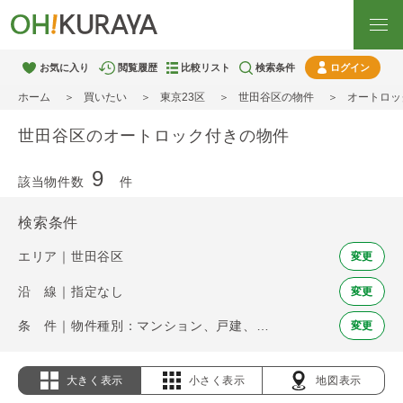
お気に入り
閲覧履歴
比較リスト
検索条件
ログイン
ホーム
買いたい
東京23区
世田谷区の物件
オートロッ
世田谷区のオートロック付きの物件
9
該当物件数
件
検索条件
エリア｜世田谷区
変更
沿 線｜指定なし
変更
条 件｜物件種別：マンション、戸建、土地 / オートロック
変更
大きく表示
小さく表示
地図表示