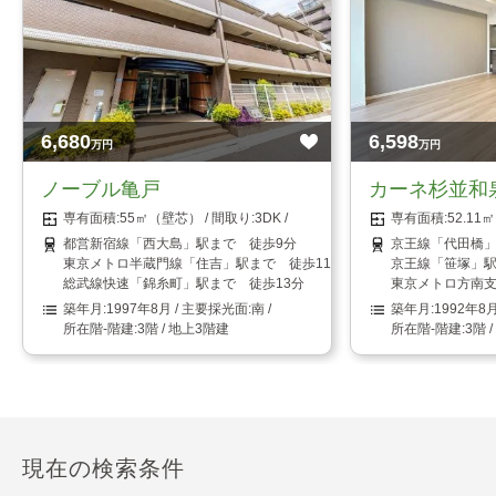
6,680
6,598
万円
万円
ノーブル亀戸
カーネ杉並和
55㎡（壁芯）
3DK
52.1
都営新宿線「西大島」駅まで 徒歩9分
京王線「代田橋」
東京メトロ半蔵門線「住吉」駅まで 徒歩11分
京王線「笹塚」駅
総武線快速「錦糸町」駅まで 徒歩13分
東京メトロ方南支
1997年8月
南
1992年8
3階 / 地上3階建
3階 
現在の検索条件