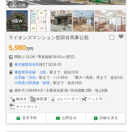
32枚
ライオンズマンション世田谷馬事公苑
5,980
万円
間取り:2LDK
専有面積:58.62㎡(壁芯)
東京都世田谷区
桜3丁目18-25
東急世田谷線
「
上町
」駅まで 徒歩15分
山手線
「
渋谷
」駅まで バス36分 「農大一高前」停まで 徒歩2分
小田急小田原線
「
経堂
」駅まで 徒歩19分
築年月:1994年4月
主要採光面:南
所在階数:3階・地上6階
南向き
角部屋
エレベーター
ペット可
オートロック
見学予約
お問合せ
詳細を見る