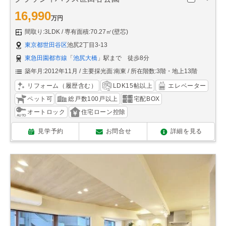
16,990
万円
間取り:3LDK
専有面積:70.27㎡(壁芯)
東京都世田谷区
池尻2丁目3-13
東急田園都市線
「
池尻大橋
」駅まで 徒歩8分
築年月:2012年11月
主要採光面:南東
所在階数:3階・地上13階
リフォーム（履歴含む）
LDK15帖以上
エレベーター
ペット可
総戸数100戸以上
宅配BOX
オートロック
住宅ローン控除
見学予約
お問合せ
詳細を見る