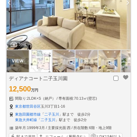
59枚
ディアナコート二子玉川園
12,500
万円
間取り:2LDK+S（納戸）
専有面積:70.13㎡(壁芯)
東京都世田谷区
玉川3丁目1-16
東急田園都市線
「
二子玉川
」駅まで 徒歩2分
東急大井町線
「
二子玉川
」駅まで 徒歩2分
築年月:1999年3月
主要採光面:西
所在階数:6階・地上9階
駅まで平坦
リフォーム（履歴含む）
LDK15帖以上