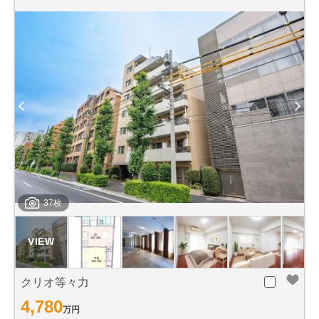
37枚
クリオ等々力
4,780
万円