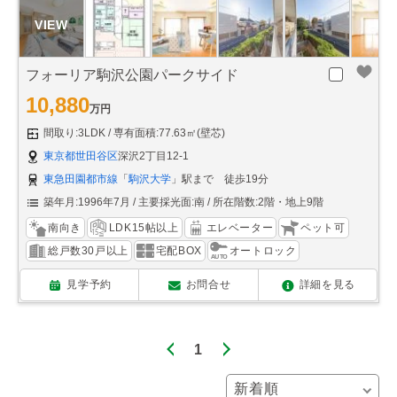
フォーリア駒沢公園パークサイド
10,880
万円
間取り:3LDK
専有面積:77.63㎡(壁芯)
東京都世田谷区
深沢2丁目12-1
東急田園都市線
「
駒沢大学
」駅まで 徒歩19分
築年月:1996年7月
主要採光面:南
所在階数:2階・地上9階
南向き
LDK15帖以上
エレベーター
ペット可
総戸数30戸以上
宅配BOX
オートロック
見学予約
お問合せ
詳細を見る
1