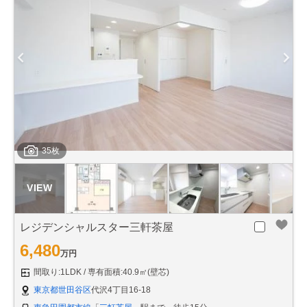
35枚
レジデンシャルスター三軒茶屋
6,480
万円
間取り:1LDK
専有面積:40.9㎡(壁芯)
東京都世田谷区
代沢4丁目16-18