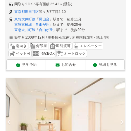
間取り:1DK
専有面積:35.42㎡(壁芯)
東京都世田谷区
等々力7丁目2-10
東急大井町線
「
尾山台
」駅まで 徒歩11分
東急東横線
「
自由が丘
」駅まで 徒歩20分
東急大井町線
「
自由が丘
」駅まで 徒歩20分
築年月:2008年12月
主要採光面:南
所在階数:3階・地上7階
南向き
角部屋
即引渡可
エレベーター
ペット可
宅配BOX
オートロック
見学予約
お問合せ
詳細を見る