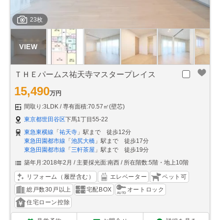
23枚
ＴＨＥパームス祐天寺マスタープレイス
15,490
万円
間取り:3LDK
専有面積:70.57㎡(壁芯)
東京都世田谷区
下馬1丁目55-22
東急東横線
「
祐天寺
」駅まで 徒歩12分
東急田園都市線
「
池尻大橋
」駅まで 徒歩17分
東急田園都市線
「
三軒茶屋
」駅まで 徒歩19分
築年月:2018年2月
主要採光面:南西
所在階数:5階・地上10階
リフォーム（履歴含む）
エレベーター
ペット可
総戸数30戸以上
宅配BOX
オートロック
住宅ローン控除