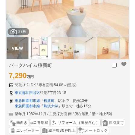
27枚
パークハイム桜新町
7,290
万円
間取り:2LDK
専有面積:54.08㎡(壁芯)
東京都世田谷区
弦巻2丁目23-15
東急田園都市線
「
桜新町
」駅まで 徒歩13分
東急田園都市線
「
駒沢大学
」駅まで 徒歩15分
築年月:1982年11月
主要採光面:南
所在階数:1階・地上5階
南向き
専用庭
リフォーム（履歴含む）
即引渡可
エレベーター
総戸数30戸以上
オートロック