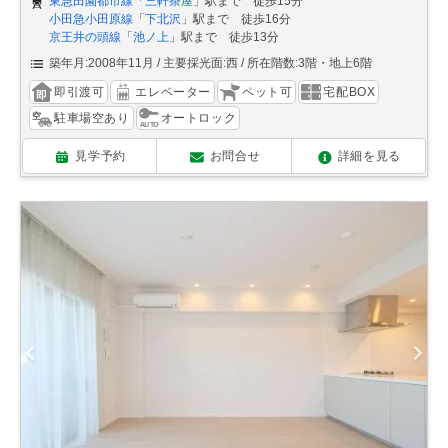
東急田園都市線
「
三軒茶屋
」駅まで 徒歩15分
小田急小田原線
「
下北沢
」駅まで 徒歩16分
京王井の頭線
「
池ノ上
」駅まで 徒歩13分
築年月:2008年11月
主要採光面:西
所在階数:3階・地上6階
即引渡可
エレベーター
ペット可
宅配BOX
駐車場空あり
オートロック
見学予約
お問合せ
詳細を見る