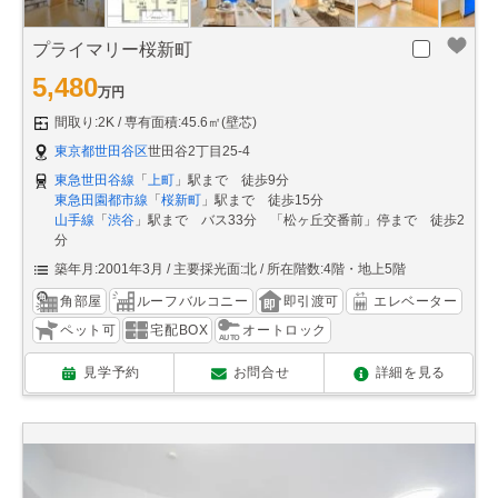
プライマリー桜新町
5,480
万円
間取り:2K
専有面積:45.6㎡(壁芯)
東京都世田谷区
世田谷2丁目25-4
東急世田谷線
「
上町
」駅まで 徒歩9分
東急田園都市線
「
桜新町
」駅まで 徒歩15分
山手線
「
渋谷
」駅まで バス33分 「松ヶ丘交番前」停まで 徒歩2
分
築年月:2001年3月
主要採光面:北
所在階数:4階・地上5階
角部屋
ルーフバルコニー
即引渡可
エレベーター
ペット可
宅配BOX
オートロック
見学予約
お問合せ
詳細を見る