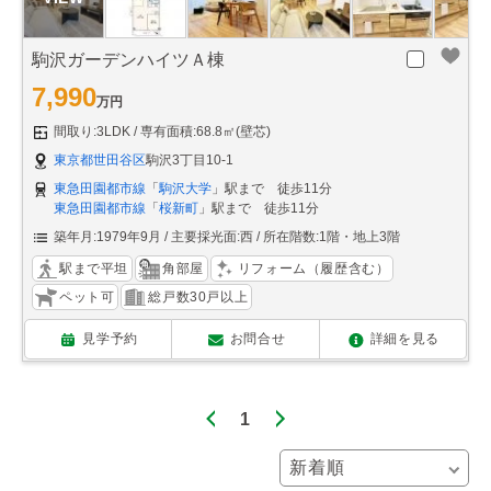
駒沢ガーデンハイツＡ棟
7,990
万円
間取り:3LDK
専有面積:68.8㎡(壁芯)
東京都世田谷区
駒沢3丁目10-1
東急田園都市線
「
駒沢大学
」駅まで 徒歩11分
東急田園都市線
「
桜新町
」駅まで 徒歩11分
築年月:1979年9月
主要採光面:西
所在階数:1階・地上3階
駅まで平坦
角部屋
リフォーム（履歴含む）
ペット可
総戸数30戸以上
見学予約
お問合せ
詳細を見る
1