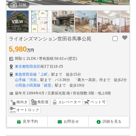
32枚
ライオンズマンション世田谷馬事公苑
5,980
万円
間取り:2LDK
専有面積:58.62㎡(壁芯)
東京都世田谷区
桜3丁目18-25
東急世田谷線
「
上町
」駅まで 徒歩15分
山手線
「
渋谷
」駅まで バス36分 「農大一高前」停まで 徒歩2分
小田急小田原線
「
経堂
」駅まで 徒歩19分
築年月:1994年4月
主要採光面:南
所在階数:3階・地上6階
南向き
角部屋
エレベーター
ペット可
オートロック
見学予約
お問合せ
詳細を見る