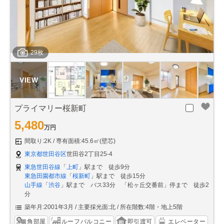
29枚
プライマリー桜新町
5,480
万円
間取り:2K
専有面積:45.6㎡(壁芯)
東京都世田谷区
世田谷2丁目25-4
東急世田谷線
「
上町
」駅まで 徒歩9分
東急田園都市線
「
桜新町
」駅まで 徒歩15分
山手線
「
渋谷
」駅まで バス33分 「松ヶ丘交番前」停まで 徒歩2
分
築年月:2001年3月
主要採光面:北
所在階数:4階・地上5階
角部屋
ルーフバルコニー
即引渡可
エレベーター