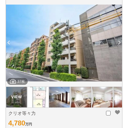
37枚
クリオ等々力
4,780
万円