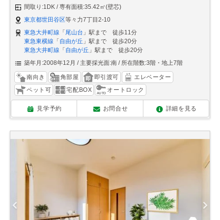
間取り:1DK
専有面積:35.42㎡(壁芯)
東京都世田谷区
等々力7丁目2-10
東急大井町線
「
尾山台
」駅まで 徒歩11分
東急東横線
「
自由が丘
」駅まで 徒歩20分
東急大井町線
「
自由が丘
」駅まで 徒歩20分
築年月:2008年12月
主要採光面:南
所在階数:3階・地上7階
南向き
角部屋
即引渡可
エレベーター
ペット可
宅配BOX
オートロック
見学予約
お問合せ
詳細を見る