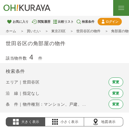
お気に入り
閲覧履歴
比較リスト
検索条件
ログイン
ホーム
買いたい
東京23区
世田谷区の物件
角部屋の物
世田谷区の角部屋の物件
4
該当物件数
件
検索条件
エリア｜世田谷区
変更
沿 線｜指定なし
変更
条 件｜物件種別：マンション、戸建、土地 / 角部屋
変更
大きく表示
小さく表示
地図表示