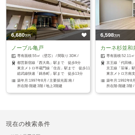
6,680
6,598
万円
万円
ノーブル亀戸
カーネ杉並和
55㎡（壁芯）
3DK
52.1
都営新宿線「西大島」駅まで 徒歩9分
京王線「代田橋」
東京メトロ半蔵門線「住吉」駅まで 徒歩11分
京王線「笹塚」駅
総武線快速「錦糸町」駅まで 徒歩13分
東京メトロ方南支
1997年8月
南
1992年8
3階 / 地上3階建
3階 
現在の検索条件