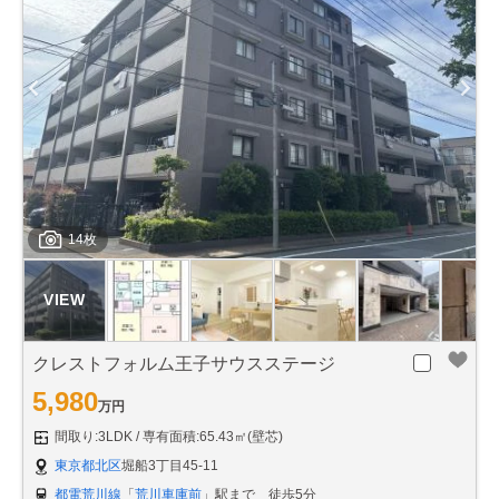
14枚
クレストフォルム王子サウスステージ
5,980
万円
間取り:3LDK
専有面積:65.43㎡(壁芯)
東京都北区
堀船3丁目45-11
都電荒川線
「
荒川車庫前
」駅まで 徒歩5分