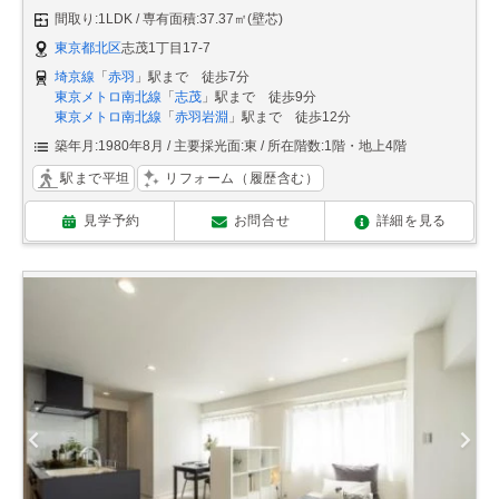
間取り:1LDK
専有面積:37.37㎡(壁芯)
東京都北区
志茂1丁目17-7
埼京線
「
赤羽
」駅まで 徒歩7分
東京メトロ南北線
「
志茂
」駅まで 徒歩9分
東京メトロ南北線
「
赤羽岩淵
」駅まで 徒歩12分
築年月:1980年8月
主要採光面:東
所在階数:1階・地上4階
駅まで平坦
リフォーム（履歴含む）
見学予約
お問合せ
詳細を見る