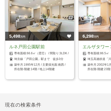
5,498
6,298
万円
万円
ルネ戸田公園駅前
エルザタワー
66.6㎡（壁芯）
3LDK
86.5
埼京線「戸田公園」駅まで 徒歩3分
埼玉高速鉄道「川
1995年12月
南西
2002年1
14階 / 地上14階建
23階
現在の検索条件