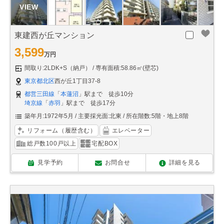
東建西が丘マンション
3,599
万円
間取り:2LDK+S（納戸）
専有面積:58.86㎡(壁芯)
東京都北区
西が丘1丁目37-8
都営三田線
「
本蓮沼
」駅まで 徒歩10分
埼京線
「
赤羽
」駅まで 徒歩17分
築年月:1972年5月
主要採光面:北東
所在階数:5階・地上8階
リフォーム（履歴含む）
エレベーター
総戸数100戸以上
宅配BOX
見学予約
お問合せ
詳細を見る