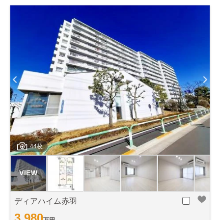
44枚
ディアハイム赤羽
3,980
万円