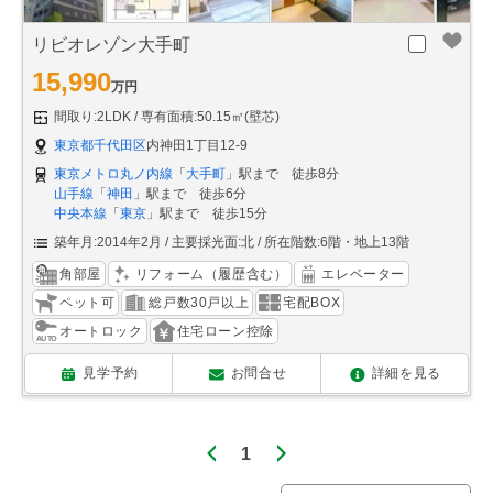
リビオレゾン大手町
15,990
万円
間取り:2LDK
専有面積:50.15㎡(壁芯)
東京都千代田区
内神田1丁目12-9
東京メトロ丸ノ内線
「
大手町
」駅まで 徒歩8分
山手線
「
神田
」駅まで 徒歩6分
中央本線
「
東京
」駅まで 徒歩15分
築年月:2014年2月
主要採光面:北
所在階数:6階・地上13階
角部屋
リフォーム（履歴含む）
エレベーター
ペット可
総戸数30戸以上
宅配BOX
オートロック
住宅ローン控除
見学予約
お問合せ
詳細を見る
1