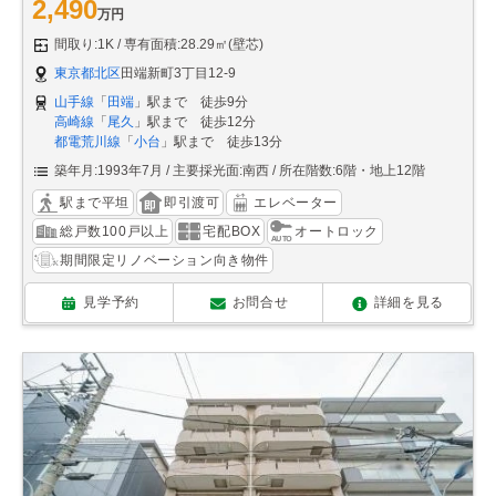
2,490
万円
間取り:1K
専有面積:28.29㎡(壁芯)
東京都北区
田端新町3丁目12-9
山手線
「
田端
」駅まで 徒歩9分
高崎線
「
尾久
」駅まで 徒歩12分
都電荒川線
「
小台
」駅まで 徒歩13分
築年月:1993年7月
主要採光面:南西
所在階数:6階・地上12階
駅まで平坦
即引渡可
エレベーター
総戸数100戸以上
宅配BOX
オートロック
期間限定リノベーション向き物件
見学予約
お問合せ
詳細を見る