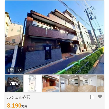
38枚
ルシェル赤羽
3,190
万円