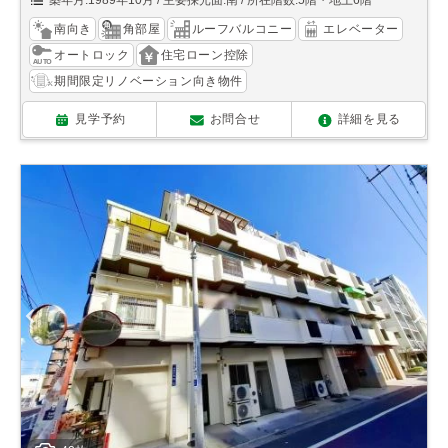
築年月:1989年10月
主要採光面:南
所在階数:5階・地上6階
南向き
角部屋
ルーフバルコニー
エレベーター
オートロック
住宅ローン控除
期間限定リノベーション向き物件
見学予約
お問合せ
詳細を見る