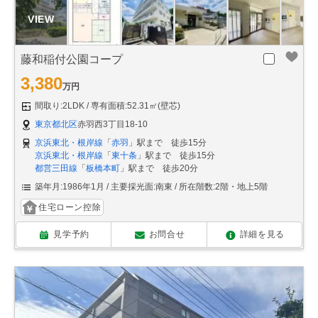
藤和稲付公園コープ
3,380
万円
間取り:2LDK
専有面積:52.31㎡(壁芯)
東京都北区
赤羽西3丁目18-10
京浜東北・根岸線
「
赤羽
」駅まで 徒歩15分
京浜東北・根岸線
「
東十条
」駅まで 徒歩15分
都営三田線
「
板橋本町
」駅まで 徒歩20分
築年月:1986年1月
主要採光面:南東
所在階数:2階・地上5階
住宅ローン控除
見学予約
お問合せ
詳細を見る