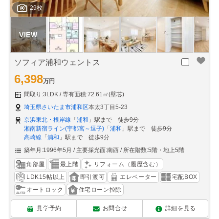
29枚
ソフィア浦和ウェントス
6,398
万円
間取り:3LDK
専有面積:72.61㎡(壁芯)
埼玉県さいたま市浦和区
本太3丁目5-23
京浜東北・根岸線
「
浦和
」駅まで 徒歩9分
湘南新宿ライン(宇都宮～逗子)
「
浦和
」駅まで 徒歩9分
高崎線
「
浦和
」駅まで 徒歩9分
築年月:1996年5月
主要採光面:南西
所在階数:5階・地上5階
角部屋
最上階
リフォーム（履歴含む）
LDK15帖以上
即引渡可
エレベーター
宅配BOX
オートロック
住宅ローン控除
見学予約
お問合せ
詳細を見る