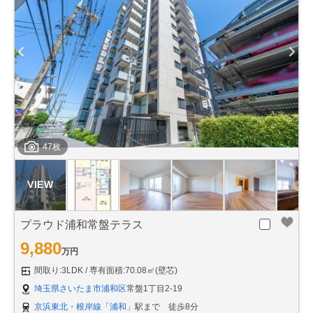
47枚
プラウド浦和常盤テラス
9,880
万円
間取り:3LDK
専有面積:70.08㎡(壁芯)
埼玉県さいたま市浦和区
常盤1丁目2-19
京浜東北・根岸線
「
浦和
」駅まで 徒歩8分