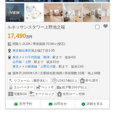
ルネッサンスタワー上野池之端
17,490
万円
間取り:2LDK
専有面積:70.98㎡(壁芯)
東京都台東区
池之端2丁目1-35
東京メトロ千代田線
「
根津
」駅まで 徒歩4分
山手線
「
上野
」駅まで 徒歩15分
東京メトロ銀座線
「
上野広小路
」駅まで 徒歩13分
築年月:2005年1月
主要採光面:南西
所在階数:31階・地上38階
リフォーム（履歴含む）
LDK15帖以上
即引渡可
エレベーター
ペット可
総戸数100戸以上
宅配BOX
オートロック
住宅ローン控除
見学予約
お問合せ
詳細を見る