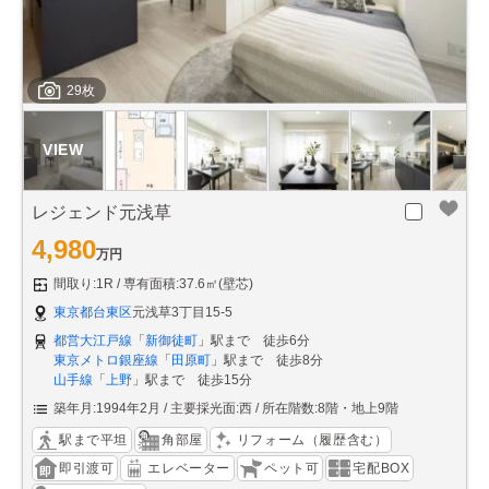
29枚
レジェンド元浅草
4,980
万円
間取り:1R
専有面積:37.6㎡(壁芯)
東京都台東区
元浅草3丁目15-5
都営大江戸線
「
新御徒町
」駅まで 徒歩6分
東京メトロ銀座線
「
田原町
」駅まで 徒歩8分
山手線
「
上野
」駅まで 徒歩15分
築年月:1994年2月
主要採光面:西
所在階数:8階・地上9階
駅まで平坦
角部屋
リフォーム（履歴含む）
即引渡可
エレベーター
ペット可
宅配BOX