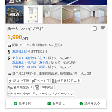
42枚
角一サンハイツ神谷
1,990
万円
間取り:1LDK
専有面積:40.5㎡(壁芯)
東京都北区
神谷3丁目18-8
東京メトロ南北線
「
志茂
」駅まで 徒歩8分
京浜東北・根岸線
「
東十条
」駅まで 徒歩16分
京浜東北・根岸線
「
赤羽
」駅まで 徒歩17分
築年月:1979年4月
主要採光面:東
所在階数:4階・地上5階
駅まで平坦
ペット可
総戸数30戸以上
駐車場空あり
10年保証
オークラヤ住宅のトータルリノベーション
見学予約
お問合せ
詳細を見る