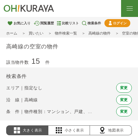
お気に入り
閲覧履歴
比較リスト
検索条件
ログイン
ホーム
買いたい
物件検索一覧
高崎線の物件
空室の物
高崎線の空室の物件
15
該当物件数
件
検索条件
エリア｜指定なし
変更
沿 線｜高崎線
変更
条 件｜物件種別：マンション、戸建、土地 / 空室
変更
大きく表示
小さく表示
地図表示