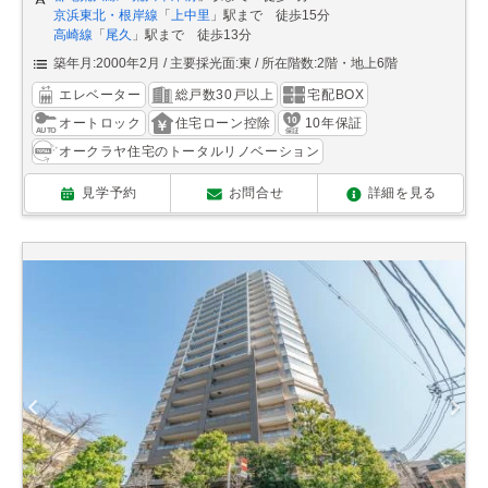
京浜東北・根岸線
「
上中里
」駅まで 徒歩15分
高崎線
「
尾久
」駅まで 徒歩13分
築年月:2000年2月
主要採光面:東
所在階数:2階・地上6階
エレベーター
総戸数30戸以上
宅配BOX
オートロック
住宅ローン控除
10年保証
オークラヤ住宅のトータルリノベーション
見学予約
お問合せ
詳細を見る