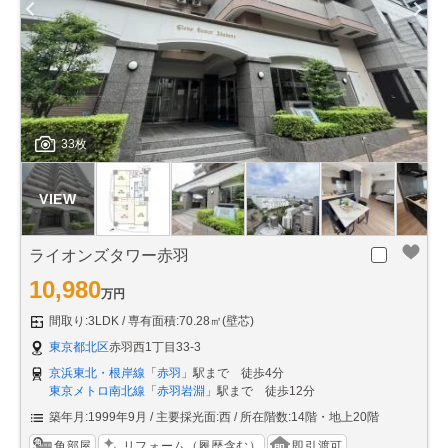
33枚
ライオンズタワー赤羽
10,980
万円
間取り:3LDK
専有面積:70.28㎡(壁芯)
東京都北区
赤羽西1丁目33-3
京浜東北・根岸線
「
赤羽
」駅まで 徒歩4分
東京メトロ南北線
「
赤羽岩淵
」駅まで 徒歩12分
築年月:1999年9月
主要採光面:西
所在階数:14階・地上20階
角部屋
リフォーム（履歴含む）
即引渡可