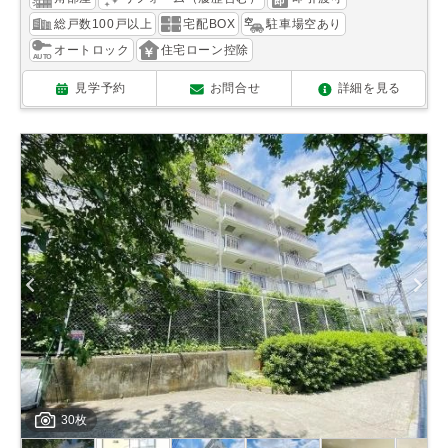
総戸数100戸以上
宅配BOX
駐車場空あり
オートロック
住宅ローン控除
見学予約
お問合せ
詳細を見る
30枚