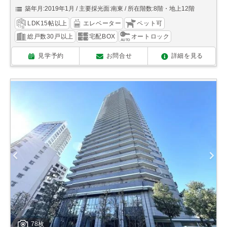
築年月:2019年1月
主要採光面:南東
所在階数:8階・地上12階
LDK15帖以上
エレベーター
ペット可
総戸数30戸以上
宅配BOX
オートロック
見学予約
お問合せ
詳細を見る
78枚