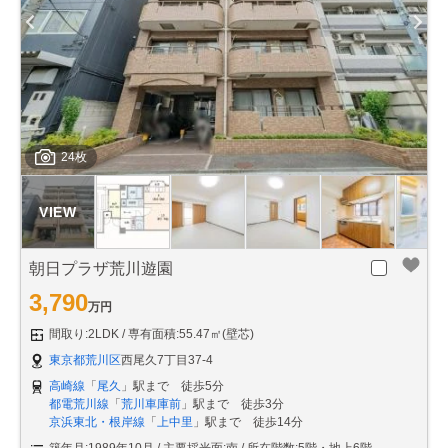
24枚
朝日プラザ荒川遊園
3,790
万円
間取り:2LDK
専有面積:55.47㎡(壁芯)
東京都荒川区
西尾久7丁目37-4
高崎線
「
尾久
」駅まで 徒歩5分
都電荒川線
「
荒川車庫前
」駅まで 徒歩3分
京浜東北・根岸線
「
上中里
」駅まで 徒歩14分