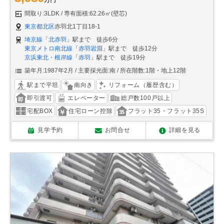
間取り:3LDK
専有面積:62.26㎡(壁芯)
東京都北区
赤羽北1丁目18-1
埼京線
「
北赤羽
」駅まで 徒歩6分
東京メトロ南北線
「
赤羽岩淵
」駅まで 徒歩12分
京浜東北・根岸線
「
赤羽
」駅まで 徒歩19分
築年月:1987年2月
主要採光面:南
所在階数:1階・地上12階
駅まで平坦
南向き
リフォーム（履歴含む）
即引渡可
エレベーター
総戸数100戸以上
宅配BOX
住宅ローン控除
フラット35・フラット35S
見学予約
お問合せ
詳細を見る