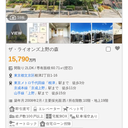
59枚
ザ・ライオンズ上野の森
15,790
万円
間取り:2LDK
専有面積:60.71㎡(壁芯)
東京都文京区
根津2丁目1-16
東京メトロ千代田線
「
根津
」駅まで 徒歩3分
京成本線
「
京成上野
」駅まで 徒歩11分
山手線
「
上野
」駅まで 徒歩15分
築年月:2008年2月
主要採光面:西
所在階数:10階・地上19階
即引渡可
エレベーター
ペット可
総戸数100戸以上
宅配BOX
駐車場空あり
オートロック
住宅ローン控除