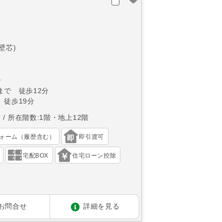
(壁芯)
分
まで 徒歩12分
 徒歩19分
南
所在階数:1階・地上12階
ォーム（履歴含む）
即引渡可
宅配BOX
住宅ローン控除
お問合せ
詳細を見る