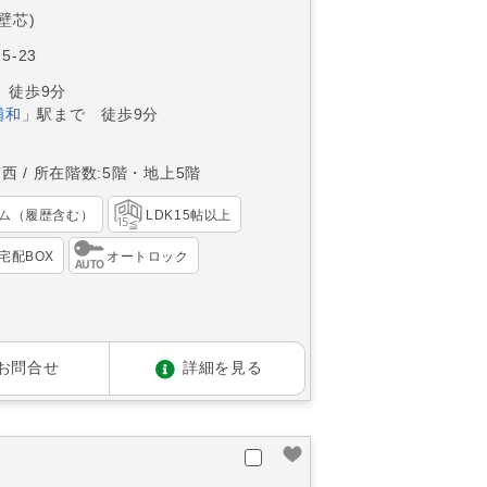
(壁芯)
5-23
 徒歩9分
浦和
」駅まで 徒歩9分
南西
所在階数:5階・地上5階
ム（履歴含む）
LDK15帖以上
宅配BOX
オートロック
お問合せ
詳細を見る