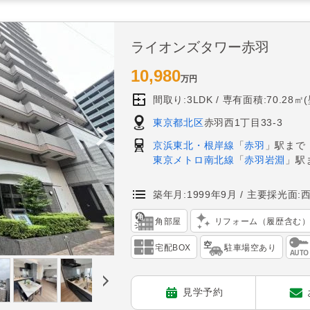
ライオンズタワー赤羽
10,980
万円
間取り:3LDK
専有面積:70.28㎡
東京都北区
赤羽西1丁目33-3
京浜東北・根岸線
「
赤羽
」駅まで
東京メトロ南北線
「
赤羽岩淵
」駅
築年月:1999年9月
主要採光面:
角部屋
リフォーム（履歴含む
宅配BOX
駐車場空あり
見学予約