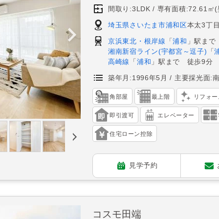
間取り:3LDK
専有面積:72.61㎡
埼玉県さいたま市浦和区
本太3丁目
京浜東北・根岸線
「
浦和
」駅まで
湘南新宿ライン(宇都宮～逗子)
「
高崎線
「
浦和
」駅まで 徒歩9分
築年月:1996年5月
主要採光面:
角部屋
最上階
リフォー
即引渡可
エレベーター
住宅ローン控除
見学予約
コスモ田端