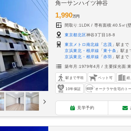
角一サンハイツ神谷
1,990
万円
間取り:1LDK
専有面積:40.5㎡(
東京都北区
神谷3丁目18-8
東京メトロ南北線
「
志茂
」駅まで
京浜東北・根岸線
「
東十条
」駅ま
京浜東北・根岸線
「
赤羽
」駅まで
築年月:1979年4月
主要採光面:
駅まで平坦
ペット可
総
10年保証
オークラヤ住宅のト
見学予約