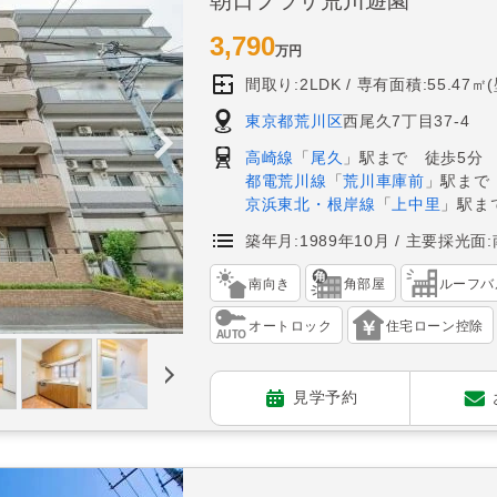
3,790
万円
間取り:2LDK
専有面積:55.47㎡
東京都荒川区
西尾久7丁目37-4
高崎線
「
尾久
」駅まで 徒歩5分
都電荒川線
「
荒川車庫前
」駅まで
京浜東北・根岸線
「
上中里
」駅ま
築年月:1989年10月
主要採光面:
南向き
角部屋
ルーフバ
オートロック
住宅ローン控除
見学予約