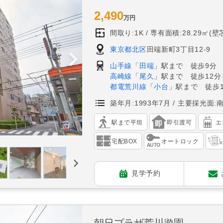
2,490
万円
間取り:1K
専有面積:28.29㎡(壁
東京都北区
田端新町3丁目12-9
山手線
「
田端
」駅まで 徒歩9分
高崎線
「
尾久
」駅まで 徒歩12分
都電荒川線
「
小台
」駅まで 徒歩1
築年月:1993年7月
主要採光面:
駅まで平坦
即引渡可
エ
宅配BOX
オートロック
見学予約
朝日プラザ荒川遊園