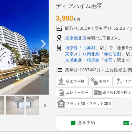
ディアハイム赤羽
3,980
万円
間取り:3LDK
専有面積:62.26㎡
東京都北区
赤羽北1丁目18-1
埼京線
「
北赤羽
」駅まで 徒歩6
東京メトロ南北線
「
赤羽岩淵
」駅
京浜東北・根岸線
「
赤羽
」駅まで
築年月:1987年2月
主要採光面:
駅まで平坦
南向き
リフ
エレベーター
総戸数100戸以上
フラット35・フラット35S
見学予約