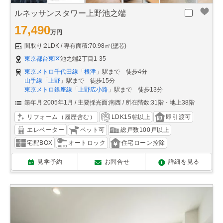
ルネッサンスタワー上野池之端
17,490
万円
間取り:2LDK
専有面積:70.98㎡(壁芯)
東京都台東区
池之端2丁目1-35
東京メトロ千代田線
「
根津
」駅まで 徒歩4分
山手線
「
上野
」駅まで 徒歩15分
東京メトロ銀座線
「
上野広小路
」駅まで 徒歩13分
築年月:2005年1月
主要採光面:南西
所在階数:31階・地上38階
リフォーム（履歴含む）
LDK15帖以上
即引渡可
エレベーター
ペット可
総戸数100戸以上
宅配BOX
オートロック
住宅ローン控除
見学予約
お問合せ
詳細を見る