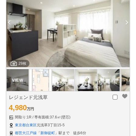
29枚
レジェンド元浅草
4,980
万円
間取り:1R
専有面積:37.6㎡(壁芯)
東京都台東区
元浅草3丁目15-5
都営大江戸線
「
新御徒町
」駅まで 徒歩6分