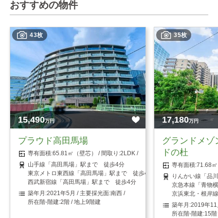
おすすめの物件
43枚
35枚
15,490
17,180
万円
万円
プラウド高田馬場
グランドメゾ
ドの杜
65.81㎡（壁芯）
2LDK
山手線「高田馬場」駅まで 徒歩4分
71.6
東京メトロ東西線「高田馬場」駅まで 徒歩4分
りんかい線「品川
西武新宿線「高田馬場」駅まで 徒歩4分
京急本線「青物横
2021年5月
南西
京浜東北・根岸線
2階 / 地上9階建
2019年1
15階