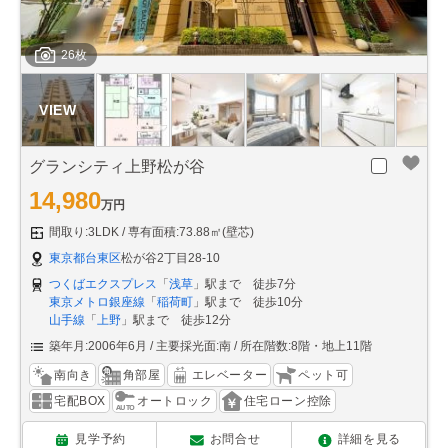
26枚
グランシティ上野松が谷
14,980
万円
間取り:3LDK
専有面積:73.88㎡(壁芯)
東京都台東区
松が谷2丁目28-10
つくばエクスプレス
「
浅草
」駅まで 徒歩7分
東京メトロ銀座線
「
稲荷町
」駅まで 徒歩10分
山手線
「
上野
」駅まで 徒歩12分
築年月:2006年6月
主要採光面:南
所在階数:8階・地上11階
南向き
角部屋
エレベーター
ペット可
宅配BOX
オートロック
住宅ローン控除
見学予約
お問合せ
詳細を見る