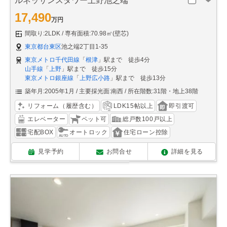
ルネッサンスタワー上野池之端
17,490
万円
間取り:2LDK
専有面積:70.98㎡(壁芯)
東京都台東区
池之端2丁目1-35
東京メトロ千代田線
「
根津
」駅まで 徒歩4分
山手線
「
上野
」駅まで 徒歩15分
東京メトロ銀座線
「
上野広小路
」駅まで 徒歩13分
築年月:2005年1月
主要採光面:南西
所在階数:31階・地上38階
リフォーム（履歴含む）
LDK15帖以上
即引渡可
エレベーター
ペット可
総戸数100戸以上
宅配BOX
オートロック
住宅ローン控除
見学予約
お問合せ
詳細を見る