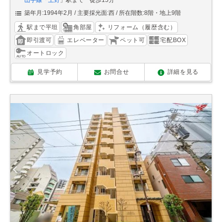
山手線
「
上野
」駅まで 徒歩15分
築年月:1994年2月
主要採光面:西
所在階数:8階・地上9階
駅まで平坦
角部屋
リフォーム（履歴含む）
即引渡可
エレベーター
ペット可
宅配BOX
オートロック
見学予約
お問合せ
詳細を見る