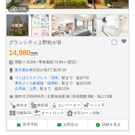
26枚
グランシティ上野松が谷
14,980
万円
間取り:3LDK
専有面積:73.88㎡(壁芯)
東京都台東区
松が谷2丁目28-10
つくばエクスプレス
「
浅草
」駅まで 徒歩7分
東京メトロ銀座線
「
稲荷町
」駅まで 徒歩10分
山手線
「
上野
」駅まで 徒歩12分
築年月:2006年6月
主要採光面:南
所在階数:8階・地上11階
南向き
角部屋
エレベーター
ペット可
宅配BOX
オートロック
住宅ローン控除
見学予約
お問合せ
詳細を見る