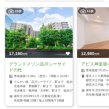
35枚
41枚
17,180
12,980
万円
万円
グランドメゾン品川シーサイ
アピス神楽坂
ドの杜
70.2
東京メトロ東西線
71.68㎡（壁芯）
2LDK
都営大江戸線「牛
りんかい線「品川シーサイド」駅まで 徒歩4分
都営大江戸線「牛
京急本線「青物横丁」駅まで 徒歩6分
2010年1
京浜東北・根岸線「大井町」駅まで 徒歩17分
地下
2019年11月
東
15階 / 地上19階地下1階建