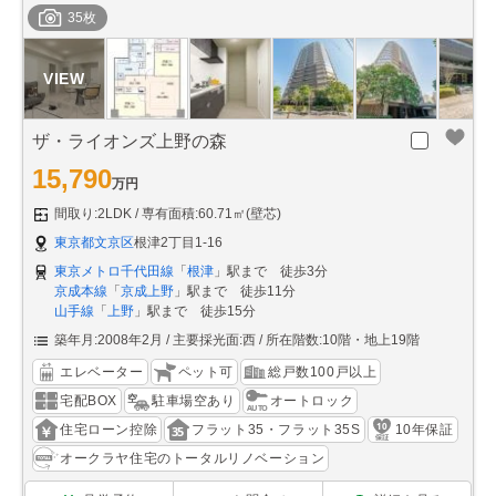
35枚
ザ・ライオンズ上野の森
15,790
万円
間取り:2LDK
専有面積:60.71㎡(壁芯)
東京都文京区
根津2丁目1-16
東京メトロ千代田線
「
根津
」駅まで 徒歩3分
京成本線
「
京成上野
」駅まで 徒歩11分
山手線
「
上野
」駅まで 徒歩15分
築年月:2008年2月
主要採光面:西
所在階数:10階・地上19階
エレベーター
ペット可
総戸数100戸以上
宅配BOX
駐車場空あり
オートロック
住宅ローン控除
フラット35・フラット35S
10年保証
オークラヤ住宅のトータルリノベーション