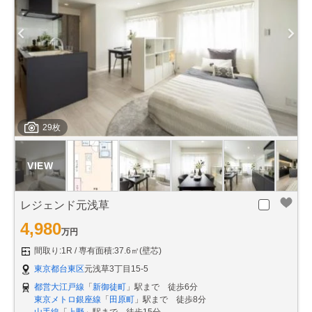
29枚
レジェンド元浅草
4,980
万円
間取り:1R
専有面積:37.6㎡(壁芯)
東京都台東区
元浅草3丁目15-5
都営大江戸線
「
新御徒町
」駅まで 徒歩6分
東京メトロ銀座線
「
田原町
」駅まで 徒歩8分