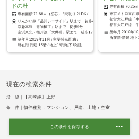
ドの杜
70.2
東京メトロ東西線
71.68㎡（壁芯）
2LDK
都営大江戸線「牛
りんかい線「品川シーサイド」駅まで 徒歩4分
都営大江戸線「牛
京急本線「青物横丁」駅まで 徒歩6分
2010年1
京浜東北・根岸線「大井町」駅まで 徒歩17分
地下
2019年11月
東
15階 / 地上19階地下1階建
現在の検索条件
沿 線｜
【高崎線】上野
条 件｜
物件種別：マンション、戸建、土地 / 空室
この条件を保存する