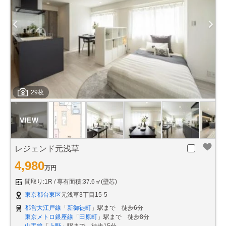
29枚
レジェンド元浅草
4,980
万円
間取り:1R
専有面積:37.6㎡(壁芯)
東京都台東区
元浅草3丁目15-5
都営大江戸線
「
新御徒町
」駅まで 徒歩6分
東京メトロ銀座線
「
田原町
」駅まで 徒歩8分