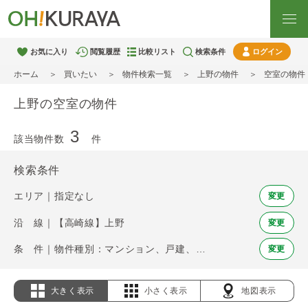
お気に入り
閲覧履歴
比較リスト
検索条件
ログイン
ホーム
買いたい
物件検索一覧
上野の物件
空室の物件
上野の空室の物件
3
該当物件数
件
検索条件
エリア｜指定なし
変更
沿 線｜【高崎線】上野
変更
条 件｜物件種別：マンション、戸建、土地 / 空室
変更
大きく表示
小さく表示
地図表示