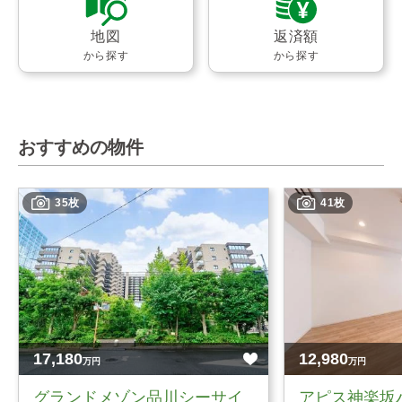
地図
返済額
から探す
から探す
おすすめの物件
35枚
41枚
17,180
12,980
万円
万円
グランドメゾン品川シーサイ
アピス神楽坂