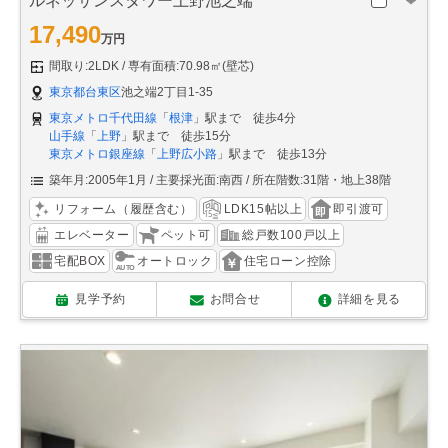
ルネッサンスタワー上野池之端
17,490
万円
間取り:2LDK
専有面積:70.98㎡(壁芯)
東京都台東区
池之端2丁目1-35
東京メトロ千代田線
「
根津
」駅まで 徒歩4分
山手線
「
上野
」駅まで 徒歩15分
東京メトロ銀座線
「
上野広小路
」駅まで 徒歩13分
築年月:2005年1月
主要採光面:南西
所在階数:31階・地上38階
リフォーム（履歴含む）
LDK15帖以上
即引渡可
エレベーター
ペット可
総戸数100戸以上
宅配BOX
オートロック
住宅ローン控除
見学予約
お問合せ
詳細を見る