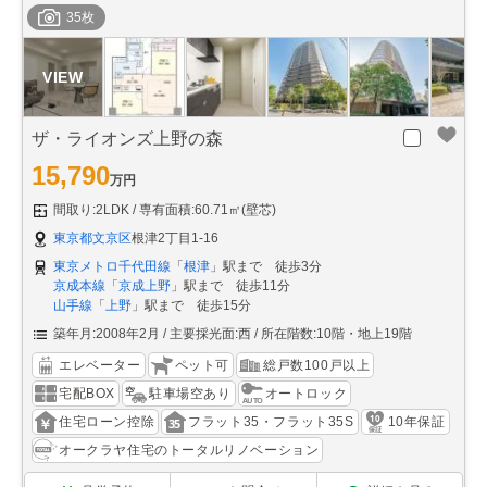
35枚
ザ・ライオンズ上野の森
15,790
万円
間取り:2LDK
専有面積:60.71㎡(壁芯)
東京都文京区
根津2丁目1-16
東京メトロ千代田線
「
根津
」駅まで 徒歩3分
京成本線
「
京成上野
」駅まで 徒歩11分
山手線
「
上野
」駅まで 徒歩15分
築年月:2008年2月
主要採光面:西
所在階数:10階・地上19階
エレベーター
ペット可
総戸数100戸以上
宅配BOX
駐車場空あり
オートロック
住宅ローン控除
フラット35・フラット35S
10年保証
オークラヤ住宅のトータルリノベーション