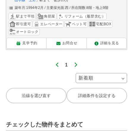
山手線
「
上野
」駅まで 徒歩15分
築年月:1994年2月
主要採光面:西
所在階数:8階・地上9階
駅まで平坦
角部屋
リフォーム（履歴含む）
即引渡可
エレベーター
ペット可
宅配BOX
オートロック
見学予約
お問合せ
詳細を見る
1
沿線を選び直す
詳細条件を設定する
チェックした物件をまとめて