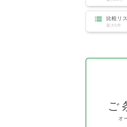
比較リ
最大5件
ご
オ