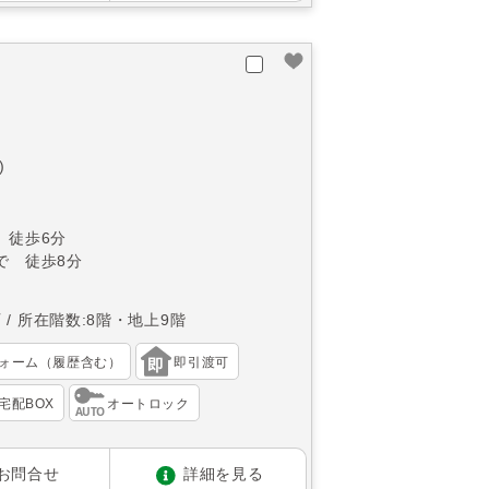
)
 徒歩6分
で 徒歩8分
西
所在階数:8階・地上9階
ォーム（履歴含む）
即引渡可
宅配BOX
オートロック
お問合せ
詳細を見る