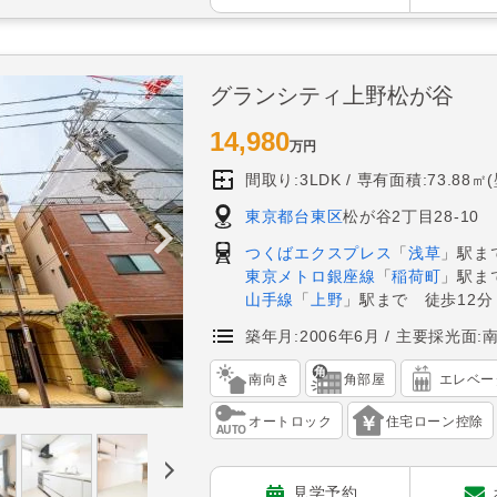
グランシティ上野松が谷
14,980
万円
間取り:3LDK
専有面積:73.88㎡
東京都台東区
松が谷2丁目28-10
つくばエクスプレス
「
浅草
」駅ま
東京メトロ銀座線
「
稲荷町
」駅ま
山手線
「
上野
」駅まで 徒歩12分
築年月:2006年6月
主要採光面:
南向き
角部屋
エレベー
オートロック
住宅ローン控除
見学予約