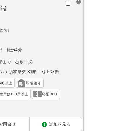
之端
(壁芯)
で 徒歩4分
駅まで 徒歩13分
南西
所在階数:31階・地上38階
15帖以上
即引渡可
総戸数100戸以上
宅配BOX
お問合せ
詳細を見る