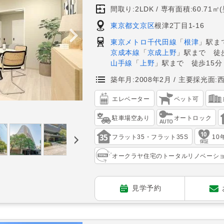
間取り:2LDK
専有面積:60.71㎡
東京都文京区
根津2丁目1-16
東京メトロ千代田線
「
根津
」駅ま
京成本線
「
京成上野
」駅まで 徒歩
山手線
「
上野
」駅まで 徒歩15分
築年月:2008年2月
主要採光面:
エレベーター
ペット可
駐車場空あり
オートロック
フラット35・フラット35S
10
オークラヤ住宅のトータルリノベーシ
見学予約