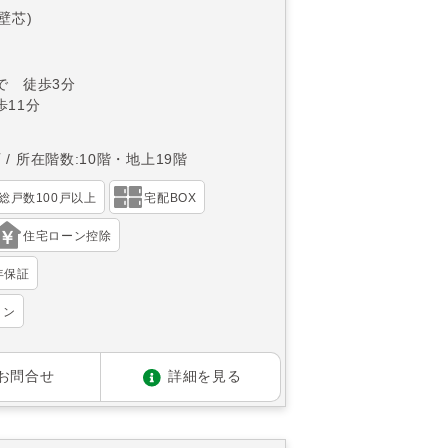
(壁芯)
で 徒歩3分
11分
西
所在階数:10階・地上19階
総戸数100戸以上
宅配BOX
住宅ローン控除
年保証
ョン
お問合せ
詳細を見る