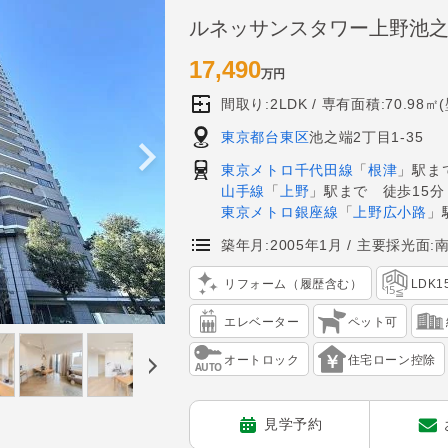
ルネッサンスタワー上野池
17,490
万円
間取り:2LDK
専有面積:70.98㎡
東京都台東区
池之端2丁目1-35
東京メトロ千代田線
「
根津
」駅ま
山手線
「
上野
」駅まで 徒歩15分
東京メトロ銀座線
「
上野広小路
」
築年月:2005年1月
主要採光面:
リフォーム（履歴含む）
LDK
エレベーター
ペット可
オートロック
住宅ローン控除
見学予約