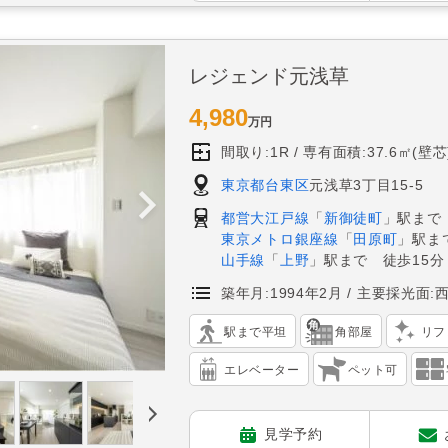
レジェンド元浅草
4,980
万円
間取り:1R
専有面積:37.6㎡(壁芯
東京都台東区
元浅草3丁目15-5
都営大江戸線
「
新御徒町
」駅まで
東京メトロ銀座線
「
田原町
」駅ま
山手線
「
上野
」駅まで 徒歩15分
築年月:1994年2月
主要採光面:
駅まで平坦
角部屋
リフ
エレベーター
ペット可
見学予約