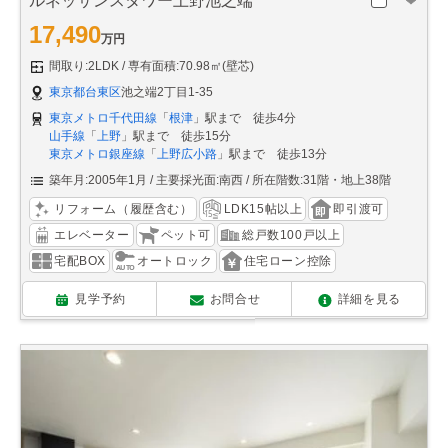
ルネッサンスタワー上野池之端
17,490
万円
間取り:2LDK
専有面積:70.98㎡(壁芯)
東京都台東区
池之端2丁目1-35
東京メトロ千代田線
「
根津
」駅まで 徒歩4分
山手線
「
上野
」駅まで 徒歩15分
東京メトロ銀座線
「
上野広小路
」駅まで 徒歩13分
築年月:2005年1月
主要採光面:南西
所在階数:31階・地上38階
リフォーム（履歴含む）
LDK15帖以上
即引渡可
エレベーター
ペット可
総戸数100戸以上
宅配BOX
オートロック
住宅ローン控除
見学予約
お問合せ
詳細を見る