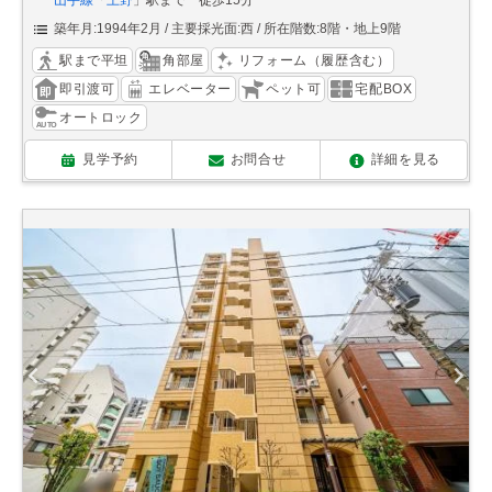
山手線
「
上野
」駅まで 徒歩15分
築年月:1994年2月
主要採光面:西
所在階数:8階・地上9階
駅まで平坦
角部屋
リフォーム（履歴含む）
即引渡可
エレベーター
ペット可
宅配BOX
オートロック
見学予約
お問合せ
詳細を見る