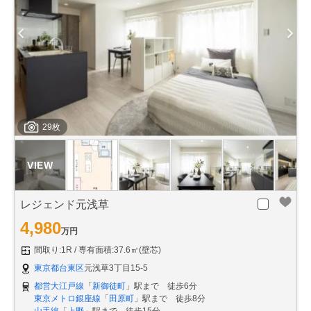
29枚
レジェンド元浅草
4,980
万円
間取り:1R
専有面積:37.6㎡(壁芯)
東京都台東区
元浅草3丁目15-5
都営大江戸線
「
新御徒町
」駅まで 徒歩6分
東京メトロ銀座線
「
田原町
」駅まで 徒歩8分