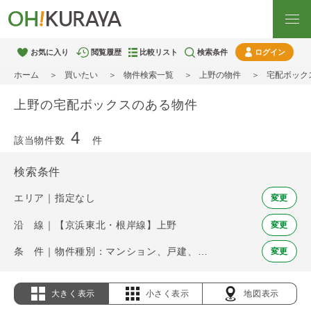
お気に入り
閲覧履歴
比較リスト
検索条件
ログイン
ホーム
買いたい
物件検索一覧
上野の物件
宅配ボック
上野の宅配ボックスのある物件
4
該当物件数
件
検索条件
エリア｜指定なし
変更
沿 線｜【京浜東北・根岸線】上野
変更
条 件｜物件種別：マンション、戸建、土地 / 宅配ボックス
変更
大きく表示
小さく表示
地図表示