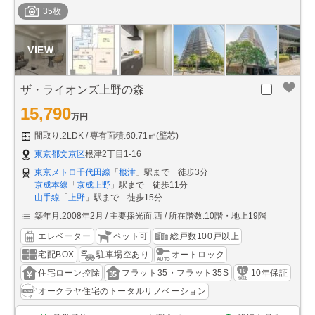
35枚
ザ・ライオンズ上野の森
15,790
万円
間取り:2LDK
専有面積:60.71㎡(壁芯)
東京都文京区
根津2丁目1-16
東京メトロ千代田線
「
根津
」駅まで 徒歩3分
京成本線
「
京成上野
」駅まで 徒歩11分
山手線
「
上野
」駅まで 徒歩15分
築年月:2008年2月
主要採光面:西
所在階数:10階・地上19階
エレベーター
ペット可
総戸数100戸以上
宅配BOX
駐車場空あり
オートロック
住宅ローン控除
フラット35・フラット35S
10年保証
オークラヤ住宅のトータルリノベーション