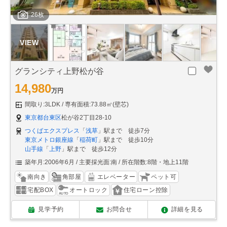
26枚
グランシティ上野松が谷
14,980
万円
間取り:3LDK
専有面積:73.88㎡(壁芯)
東京都台東区
松が谷2丁目28-10
つくばエクスプレス
「
浅草
」駅まで 徒歩7分
東京メトロ銀座線
「
稲荷町
」駅まで 徒歩10分
山手線
「
上野
」駅まで 徒歩12分
築年月:2006年6月
主要採光面:南
所在階数:8階・地上11階
南向き
角部屋
エレベーター
ペット可
宅配BOX
オートロック
住宅ローン控除
見学予約
お問合せ
詳細を見る