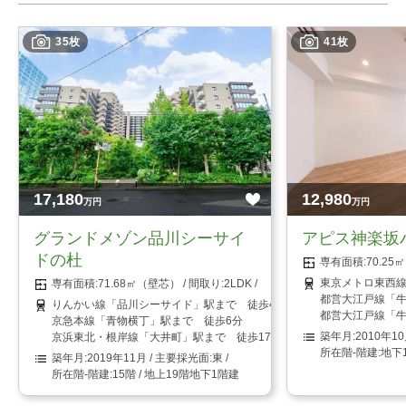
35枚
41枚
17,180
12,980
万円
万円
グランドメゾン品川シーサイ
アピス神楽坂
ドの杜
70.2
東京メトロ東西線
71.68㎡（壁芯）
2LDK
都営大江戸線「牛
りんかい線「品川シーサイド」駅まで 徒歩4分
都営大江戸線「牛
京急本線「青物横丁」駅まで 徒歩6分
2010年1
京浜東北・根岸線「大井町」駅まで 徒歩17分
地下
2019年11月
東
15階 / 地上19階地下1階建