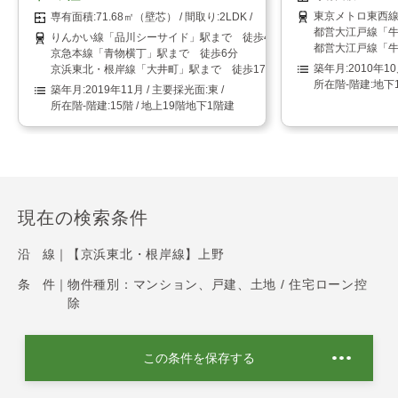
東京メトロ東西線
71.68㎡（壁芯）
2LDK
都営大江戸線「牛
りんかい線「品川シーサイド」駅まで 徒歩4分
都営大江戸線「牛
京急本線「青物横丁」駅まで 徒歩6分
2010年1
京浜東北・根岸線「大井町」駅まで 徒歩17分
地下
2019年11月
東
15階 / 地上19階地下1階建
現在の検索条件
沿 線｜
【京浜東北・根岸線】上野
条 件｜
物件種別：マンション、戸建、土地 / 住宅ローン控
除
この条件を保存する