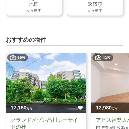
地図
返済額
から探す
から探す
おすすめの物件
35枚
41枚
17,180
12,980
万円
万円
グランドメゾン品川シーサイ
アピス神楽坂
ドの杜
70.2