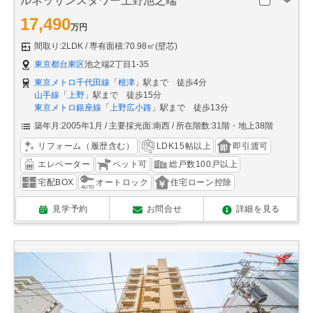
ルネッサンスタワー上野池之端
17,490
万円
間取り:2LDK
専有面積:70.98㎡(壁芯)
東京都台東区
池之端2丁目1-35
東京メトロ千代田線
「
根津
」駅まで 徒歩4分
山手線
「
上野
」駅まで 徒歩15分
東京メトロ銀座線
「
上野広小路
」駅まで 徒歩13分
築年月:2005年1月
主要採光面:南西
所在階数:31階・地上38階
リフォーム（履歴含む）
LDK15帖以上
即引渡可
エレベーター
ペット可
総戸数100戸以上
宅配BOX
オートロック
住宅ローン控除
見学予約
お問合せ
詳細を見る