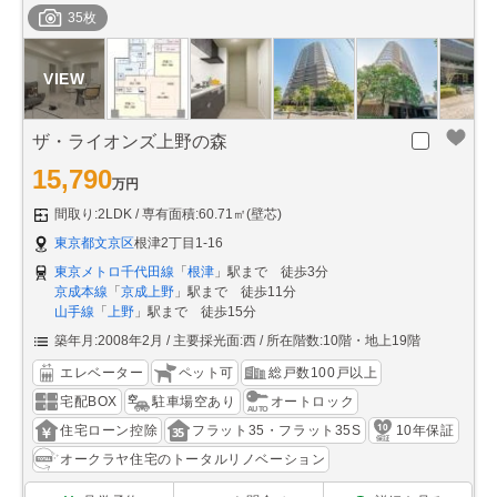
35枚
ザ・ライオンズ上野の森
15,790
万円
間取り:2LDK
専有面積:60.71㎡(壁芯)
東京都文京区
根津2丁目1-16
東京メトロ千代田線
「
根津
」駅まで 徒歩3分
京成本線
「
京成上野
」駅まで 徒歩11分
山手線
「
上野
」駅まで 徒歩15分
築年月:2008年2月
主要採光面:西
所在階数:10階・地上19階
エレベーター
ペット可
総戸数100戸以上
宅配BOX
駐車場空あり
オートロック
住宅ローン控除
フラット35・フラット35S
10年保証
オークラヤ住宅のトータルリノベーション