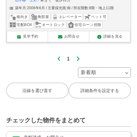
山手線
「
上野
」駅まで 徒歩12分
築年月:2006年6月
主要採光面:南
所在階数:8階・地上11階
南向き
角部屋
エレベーター
ペット可
宅配BOX
オートロック
住宅ローン控除
見学予約
お問合せ
詳細を見る
1
沿線を選び直す
詳細条件を設定する
チェックした物件をまとめて