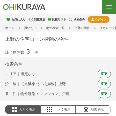
お気に入り
閲覧履歴
比較リスト
検索条件
ログイン
ホーム
買いたい
物件検索一覧
上野の物件
住宅ローン
上野の住宅ローン控除の物件
3
該当物件数
件
検索条件
エリア｜指定なし
変更
沿 線｜【京浜東北・根岸線】上野
変更
条 件｜物件種別：マンション、戸建、土地 / 住宅ローン控除
変更
大きく表示
小さく表示
地図表示