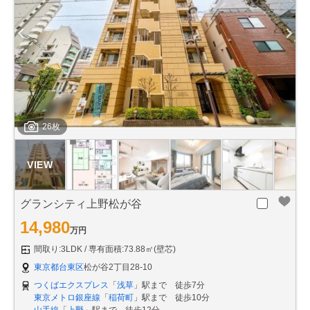
26枚
グランシティ上野松が谷
14,980
万円
間取り:3LDK
専有面積:73.88㎡(壁芯)
東京都台東区
松が谷2丁目28-10
つくばエクスプレス
「
浅草
」駅まで 徒歩7分
東京メトロ銀座線
「
稲荷町
」駅まで 徒歩10分