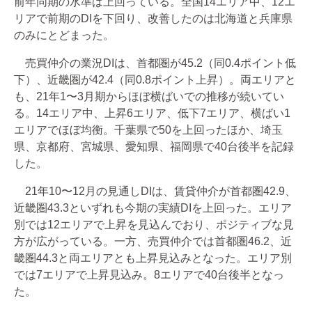
前年同期の水準は上回っている。全国14エリア中、12エ
リアで前期のDIを下回り、改善したのは北海道と兵庫県
のみにとどまった。
売買仲介の業況DIは、首都圏が45.2（同0.4ポイント低
下）、近畿圏が42.4（同0.8ポイント上昇）。両エリアと
も、21年1〜3月期からほぼ横ばいでの推移が続いてい
る。14エリア中、上昇6エリア、低下7エリア、横ばい1
エリアでほぼ均衡。千葉県で50を上回ったほか、埼玉
県、京都府、宮城県、愛知県、福岡県で40台後半を記録
した。
21年10〜12月の見通しDIは、賃貸仲介が首都圏42.9、
近畿圏43.3といずれも今期の実績DIを上回った。エリア
別では12エリアで上昇を見込んでおり、ポジティブな見
方が広がっている。一方、売買仲介では首都圏46.2、近
畿圏44.3と両エリアとも上昇見込みとなった。エリア別
では7エリアで上昇見込み。8エリアで40台後半となっ
た。