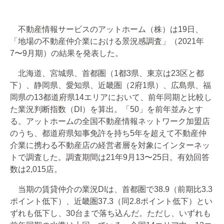
不動産情報サービスのアットホーム（株）は19日、
「地場の不動産仲介業における景況感調査」（2021年
7〜9月期）の結果を発表した。
北海道、宮城県、首都圏（1都3県、東京は23区と都
下）、静岡県、愛知県、近畿圏（2府1県）、広島県、福
岡県の13都道府県14エリアにおいて、前年同期と比較し
た業況判断指数（DI）を算出。「50」を前年並みとす
る。アットホームの全国不動産情報ネットワーク加盟店
のうち、都道府県知事免許を持ち5年を超えて不動産仲
介業に携わる不動産店の経営者層を対象にインターネッ
トで調査した。調査期間は21年9月13〜25日。有効回答
数は2,015店。
当期の賃貸仲介の業況DIは、首都圏で38.9（前期比3.3
ポイント低下）、近畿圏37.3（同2.8ポイント低下）とい
ずれも低下し、30台まで落ち込んだ。ただし、いずれも