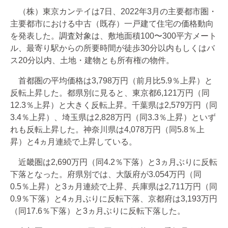
（株）東京カンテイは7日、2022年3月の主要都市圏・
主要都市における中古（既存）一戸建て住宅の価格動向
を発表した。調査対象は、敷地面積100〜300平方メート
ル、最寄り駅からの所要時間が徒歩30分以内もしくはバ
ス20分以内、土地・建物とも所有権の物件。
首都圏の平均価格は3,798万円（前月比5.9％上昇）と
反転上昇した。都県別に見ると、東京都6,121万円（同
12.3％上昇）と大きく反転上昇。千葉県は2,579万円（同
3.4％上昇）、埼玉県は2,828万円（同3.3％上昇）といず
れも反転上昇した。神奈川県は4,078万円（同5.8％上
昇）と4ヵ月連続で上昇している。
近畿圏は2,690万円（同4.2％下落）と3ヵ月ぶりに反転
下落となった。府県別では、大阪府が3.054万円（同
0.5％上昇）と3ヵ月連続で上昇、兵庫県は2,711万円（同
0.9％下落）と4ヵ月ぶりに反転下落、京都府は3,193万円
（同17.6％下落）と3ヵ月ぶりに反転下落した。