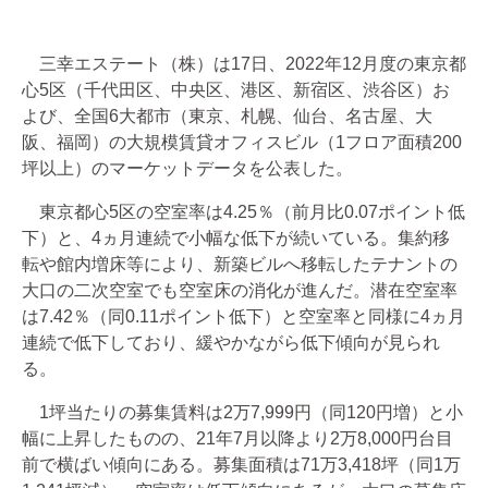
三幸エステート（株）は17日、2022年12月度の東京都
心5区（千代田区、中央区、港区、新宿区、渋谷区）お
よび、全国6大都市（東京、札幌、仙台、名古屋、大
阪、福岡）の大規模賃貸オフィスビル（1フロア面積200
坪以上）のマーケットデータを公表した。
東京都心5区の空室率は4.25％（前月比0.07ポイント低
下）と、4ヵ月連続で小幅な低下が続いている。集約移
転や館内増床等により、新築ビルへ移転したテナントの
大口の二次空室でも空室床の消化が進んだ。潜在空室率
は7.42％（同0.11ポイント低下）と空室率と同様に4ヵ月
連続で低下しており、緩やかながら低下傾向が見られ
る。
1坪当たりの募集賃料は2万7,999円（同120円増）と小
幅に上昇したものの、21年7月以降より2万8,000円台目
前で横ばい傾向にある。募集面積は71万3,418坪（同1万