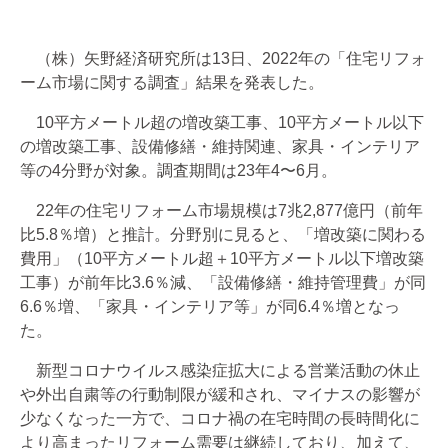
（株）矢野経済研究所は13日、2022年の「住宅リフォ
ーム市場に関する調査」結果を発表した。
10平方メートル超の増改築工事、10平方メートル以下
の増改築工事、設備修繕・維持関連、家具・インテリア
等の4分野が対象。調査期間は23年4〜6月。
22年の住宅リフォーム市場規模は7兆2,877億円（前年
比5.8％増）と推計。分野別に見ると、「増改築に関わる
費用」（10平方メートル超＋10平方メートル以下増改築
工事）が前年比3.6％減、「設備修繕・維持管理費」が同
6.6％増、「家具・インテリア等」が同6.4％増となっ
た。
新型コロナウイルス感染症拡大による営業活動の休止
や外出自粛等の行動制限が緩和され、マイナスの影響が
少なくなった一方で、コロナ禍の在宅時間の長時間化に
より高まったリフォーム需要は継続しており、加えて、