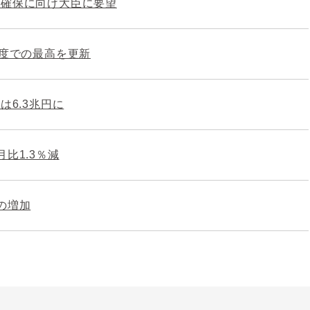
理確保に向け大臣に要望
制度での最高を更新
は6.3兆円に
比1.3％減
の増加