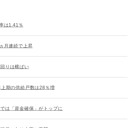
は1.41％
0ヵ月連続で上昇
利回りは横ばい
年上期の供給戸数は28％増
部では「資金確保」がトップに