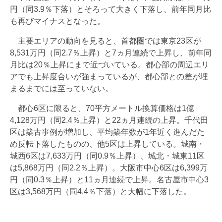
円（同3.9％下落）とそろって大きく下落し、前年同月比
も再びマイナスとなった。
主要エリアの動向を見ると、首都圏では東京23区が
8,531万円（同2.7％上昇）と7ヵ月連続で上昇し、前年同
月比は20％上昇にまで近づいている。都心部の周辺エリ
アでも上昇度合いが強まっているが、都心部との差が埋
まるまでには至っていない。
都心6区に限ると、70平方メートル換算価格は1億
4,128万円（同2.4％上昇）と22ヵ月連続の上昇。千代田
区は築古事例が増加し、平均築年数が1年近く進んだた
め反転下落したものの、他5区は上昇している。城南・
城西6区は7,633万円（同0.9％上昇）、城北・城東11区
は5,868万円（同2.2％上昇）。大阪市中心6区は6,399万
円（同0.3％上昇）と11ヵ月連続で上昇。名古屋市中心3
区は3,568万円（同4.4％下落）と大幅に下落した。