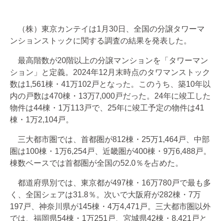
（株）東京カンテイは1月30日、全国の分譲タワーマ
ンションストックに関する調査の結果を発表した。
最高階数が20階以上の分譲マンションを「タワーマン
ション」と定義。2024年12月末時点のタワマンストック
数は1,561棟・41万102戸となった。このうち、築10年以
内の戸数は470棟・13万7,000戸だった。24年に竣工した
物件は44棟・1万113戸で、25年に竣工予定の物件は41
棟・1万2,104戸。
三大都市圏では、首都圏が812棟・25万1,464戸、中部
圏は100棟・1万6,254戸、近畿圏が400棟・9万6,488戸。
棟数ベースでは首都圏が全国の52.0％を占めた。
都道府県別では、東京都が497棟・16万780戸で最も多
く、全国シェアは31.8％。次いで大阪府が282棟・7万
197戸、神奈川県が145棟・4万4,471戸。三大都市圏以外
では、福岡県54棟・1万251戸、宮城県42棟・8,421戸と