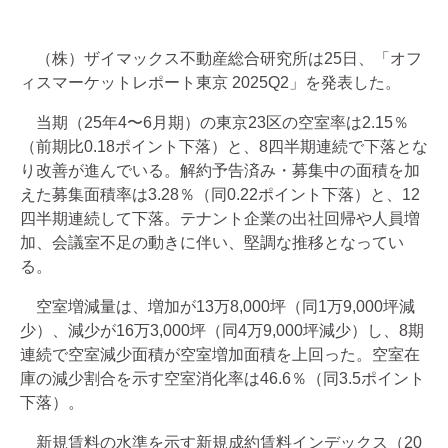
（株）ザイマックス不動産総合研究所は25日、「オフ
ィスマーケットレポート東京 2025Q2」を発表した。
当期（25年4〜6月期）の東京23区の空室率は2.15％
（前期比0.18ポイント下落）と、8四半期連続で下落とな
り改善が進んでいる。解約予告済み・募集中の面積を加
えた募集面積率は3.28％（同0.22ポイント下落）と、12
四半期連続して下落。テナント企業の出社回帰や人員増
加、会議室不足の動きに伴い、堅調な推移となってい
る。
空室増減量は、増加が13万8,000坪（同1万9,000坪減
少）、減少が16万3,000坪（同4万9,000坪減少）し、8期
連続で空室減少面積が空室増加面積を上回った。空室在
庫の減少割合を示す空室消化率は46.6％（同3.5ポイント
下落）。
新規賃料の水準を示す新規成約賃料インデックス（20