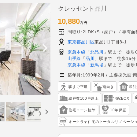
クレッセント品川
10,880
万円
間取り:2LDK+S（納戸）
専有面積
東京都品川区
東品川1丁目8-1
京急本線
「
北品川
」駅まで 徒歩
山手線
「
品川
」駅まで 徒歩15分
京急本線
「
新馬場
」駅まで 徒歩1
築年月:1999年2月
主要採光面:
駅まで平坦
南向き
即引
総戸数100戸以上
宅配BOX
住宅ローン控除
10年保証
オークラヤ住宅のトータルリノベーシ