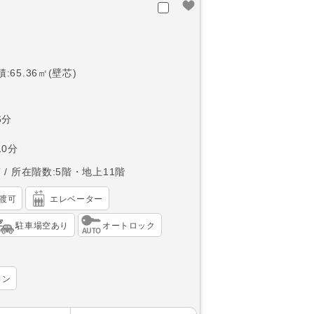
:65.36㎡(壁芯)
6分
0分
南
所在階数:5階・地上11階
渡可
エレベーター
駐車場空あり
オートロック
ョン