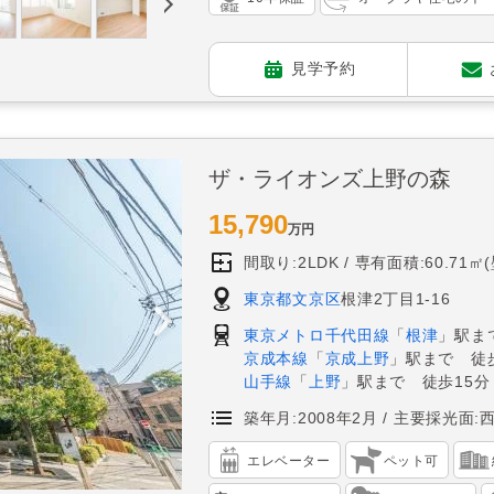
見学予約
ザ・ライオンズ上野の森
15,790
万円
間取り:2LDK
専有面積:60.71㎡
東京都文京区
根津2丁目1-16
東京メトロ千代田線
「
根津
」駅ま
京成本線
「
京成上野
」駅まで 徒歩
山手線
「
上野
」駅まで 徒歩15分
築年月:2008年2月
主要採光面:
エレベーター
ペット可