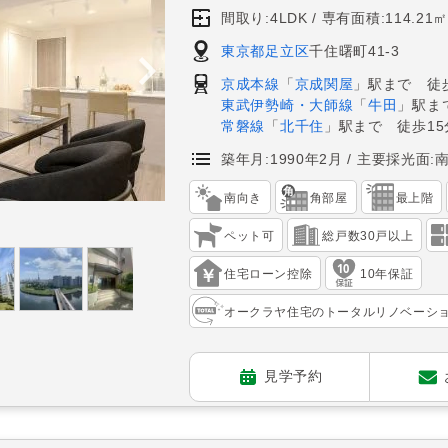
間取り:4LDK
専有面積:114.21㎡
東京都足立区
千住曙町41-3
京成本線
「
京成関屋
」駅まで 徒
東武伊勢崎・大師線
「
牛田
」駅ま
常磐線
「
北千住
」駅まで 徒歩15
築年月:1990年2月
主要採光面:
南向き
角部屋
最上階
ペット可
総戸数30戸以上
住宅ローン控除
10年保証
オークラヤ住宅のトータルリノベーシ
見学予約