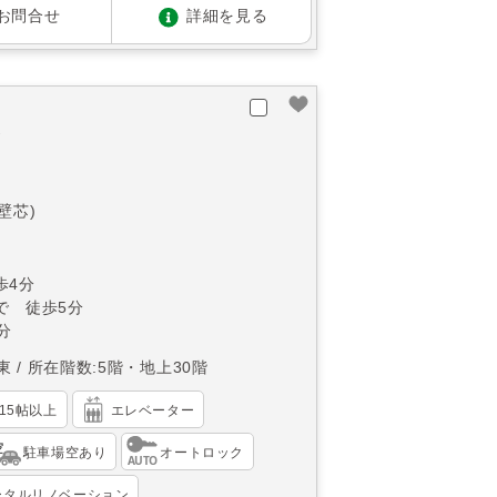
お問合せ
詳細を見る
棟
(壁芯)
歩4分
で 徒歩5分
分
東
所在階数:5階・地上30階
K15帖以上
エレベーター
駐車場空あり
オートロック
ータルリノベーション