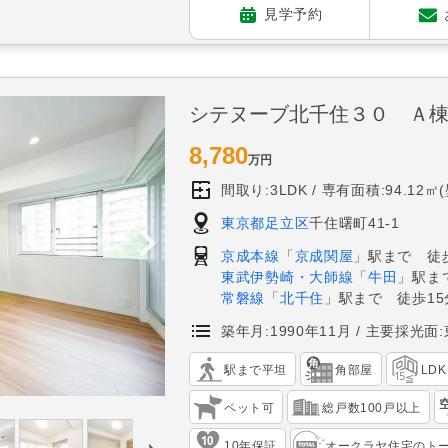
見学予約
シテヌーブ北千住３０ Ａ
8,780
万円
間取り:3LDK
専有面積:94.12㎡
東京都足立区
千住曙町41-1
京成本線
「
京成関屋
」駅まで 徒
東武伊勢崎・大師線
「
牛田
」駅ま
常磐線
「
北千住
」駅まで 徒歩15
築年月:1990年11月
主要採光面:
駅まで平坦
角部屋
LD
ペット可
総戸数100戸以上
10年保証
オークラヤ住宅のト