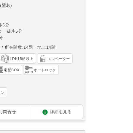
(壁芯)
歩5分
で 徒歩5分
分
南
所在階数:14階・地上14階
LDK15帖以上
エレベーター
宅配BOX
オートロック
ョン
お問合せ
詳細を見る