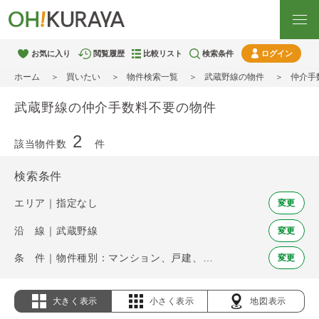
お気に入り
閲覧履歴
比較リスト
検索条件
ログイン
ホーム
買いたい
物件検索一覧
武蔵野線の物件
仲介手
武蔵野線の仲介手数料不要の物件
2
該当物件数
件
検索条件
エリア｜指定なし
変更
沿 線｜武蔵野線
変更
条 件｜物件種別：マンション、戸建、土地 / 仲介手数料不要
変更
大きく表示
小さく表示
地図表示