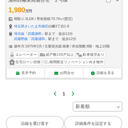
浦和白幡東高層住宅 ２号棟
1,980
万円
間取り:3LDK
専有面積:70.79㎡(壁芯)
埼玉県さいたま市南区
白幡3丁目1-9
埼京線
「
武蔵浦和
」駅まで 徒歩12分
武蔵野線
「
武蔵浦和
」駅まで 徒歩12分
築年月:1975年3月
主要採光面:南東
所在階数:9階・地上10階
エレベーター
総戸数100戸以上
駐車場空あり
住宅ローン控除
期間限定リノベーション向き物件
見学予約
お問合せ
詳細を見る
1
沿線を選び直す
詳細条件を設定する