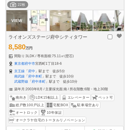
22枚
ライオンズステージ府中シティタワー
8,580
万円
間取り:3LDK
専有面積:75.11㎡(壁芯)
東京都府中市
宮西町1丁目18-6
京王線
「
府中
」駅まで 徒歩5分
南武線
「
府中本町
」駅まで 徒歩10分
武蔵野線
「
府中本町
」駅まで 徒歩10分
築年月:2003年8月
主要採光面:南
所在階数:6階・地上30階
南向き
LDK15帖以上
エレベーター
ペット可
総戸数100戸以上
宅配BOX
駐車場空あり
オートロック
10年保証
オークラヤ住宅のトータルリノベーション