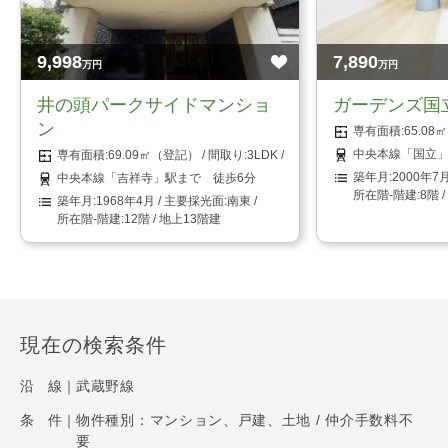
9,998
7,890
万円
万円
井の頭パークサイドマンショ
ガーデンズ国
ン
65.0
中央本線「国立」
69.09㎡（登記）
3LDK
2000年7
中央本線「吉祥寺」駅まで 徒歩6分
8階 
1968年4月
南東
12階 / 地上13階建
現在の検索条件
沿 線｜
武蔵野線
条 件｜
物件種別：マンション、戸建、土地 / 仲介手数料不
要