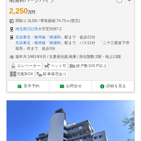
南浦和パークハイツ
2,250
万円
間取り:3LDK
専有面積:74.75㎡(壁芯)
埼玉県川口市
大字芝5097-2
京浜東北・根岸線
「
南浦和
」駅まで 徒歩22分
京浜東北・根岸線
「
南浦和
」駅まで バス12分 「二十三夜坂下停
留所」停まで 徒歩3分
築年月:1981年6月
主要採光面:南東
所在階数:2階・地上13階
エレベーター
ペット可
総戸数100戸以上
宅配BOX
駐車場空あり
見学予約
お問合せ
詳細を見る