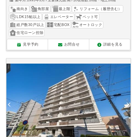
築年月:1995年3月
主要採光面:南
所在階数:10階・地上10階
南向き
角部屋
最上階
リフォーム（履歴含む）
LDK15帖以上
エレベーター
ペット可
総戸数30戸以上
宅配BOX
オートロック
住宅ローン控除
見学予約
お問合せ
詳細を見る