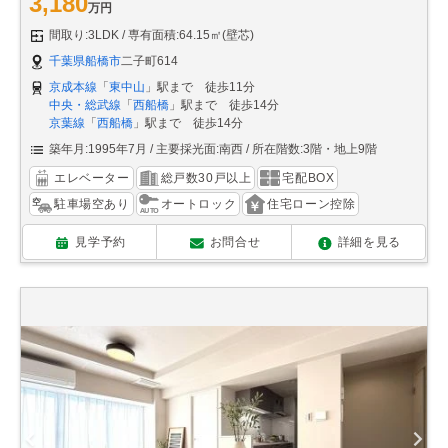
3,180
万円
間取り:3LDK
専有面積:64.15㎡(壁芯)
千葉県船橋市
二子町614
京成本線
「
東中山
」駅まで 徒歩11分
中央・総武線
「
西船橋
」駅まで 徒歩14分
京葉線
「
西船橋
」駅まで 徒歩14分
築年月:1995年7月
主要採光面:南西
所在階数:3階・地上9階
エレベーター
総戸数30戸以上
宅配BOX
駐車場空あり
オートロック
住宅ローン控除
見学予約
お問合せ
詳細を見る