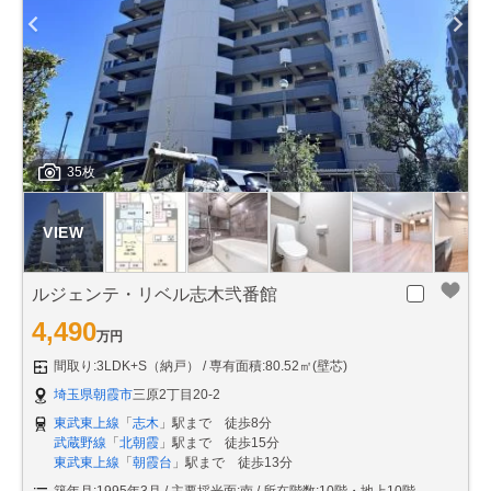
35枚
ルジェンテ・リベル志木弐番館
4,490
万円
間取り:3LDK+S（納戸）
専有面積:80.52㎡(壁芯)
埼玉県朝霞市
三原2丁目20-2
東武東上線
「
志木
」駅まで 徒歩8分
武蔵野線
「
北朝霞
」駅まで 徒歩15分
東武東上線
「
朝霞台
」駅まで 徒歩13分