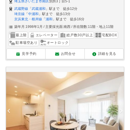
埼玉県さいたま市南区
別所3丁目5-1
武蔵野線
「
武蔵浦和
」駅まで 徒歩12分
埼京線
「
中浦和
」駅まで 徒歩13分
京浜東北・根岸線
「
浦和
」駅まで 徒歩16分
築年月:1998年1月
主要採光面:南西
所在階数:11階・地上11階
最上階
エレベーター
総戸数30戸以上
宅配BOX
駐車場空あり
オートロック
見学予約
お問合せ
詳細を見る