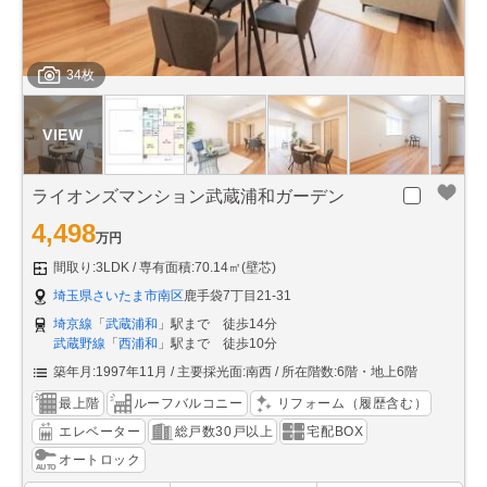
34枚
ライオンズマンション武蔵浦和ガーデン
4,498
万円
間取り:3LDK
専有面積:70.14㎡(壁芯)
埼玉県さいたま市南区
鹿手袋7丁目21-31
埼京線
「
武蔵浦和
」駅まで 徒歩14分
武蔵野線
「
西浦和
」駅まで 徒歩10分
築年月:1997年11月
主要採光面:南西
所在階数:6階・地上6階
最上階
ルーフバルコニー
リフォーム（履歴含む）
エレベーター
総戸数30戸以上
宅配BOX
オートロック