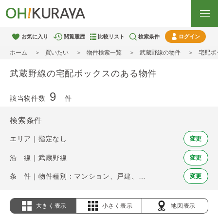
お気に入り
閲覧履歴
比較リスト
検索条件
ログイン
ホーム
買いたい
物件検索一覧
武蔵野線の物件
宅配ボ
武蔵野線の宅配ボックスのある物件
9
該当物件数
件
検索条件
エリア｜指定なし
変更
沿 線｜武蔵野線
変更
条 件｜物件種別：マンション、戸建、土地 / 宅配ボックス
変更
大きく表示
小さく表示
地図表示