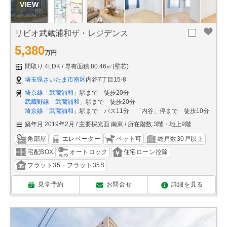
リビオ武蔵浦和ザ・レジデンス
5,380
万円
間取り:4LDK
専有面積:80.46㎡(壁芯)
埼玉県さいたま市南区
内谷7丁目15-8
埼京線
「
武蔵浦和
」駅まで 徒歩20分
武蔵野線
「
武蔵浦和
」駅まで 徒歩20分
埼京線
「
武蔵浦和
」駅まで バス11分 「内谷」停まで 徒歩10分
築年月:2019年2月
主要採光面:南東
所在階数:3階・地上9階
角部屋
エレベーター
ペット可
総戸数30戸以上
宅配BOX
オートロック
住宅ローン控除
フラット35・フラット35S
見学予約
お問合せ
詳細を見る