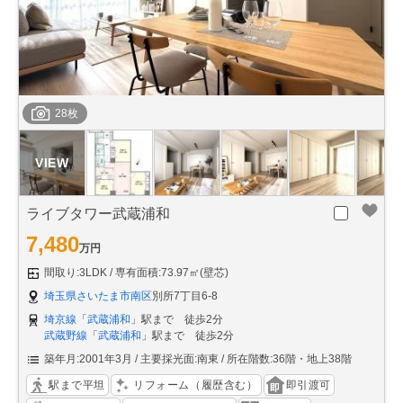
28枚
ライブタワー武蔵浦和
7,480
万円
間取り:3LDK
専有面積:73.97㎡(壁芯)
埼玉県さいたま市南区
別所7丁目6-8
埼京線
「
武蔵浦和
」駅まで 徒歩2分
武蔵野線
「
武蔵浦和
」駅まで 徒歩2分
築年月:2001年3月
主要採光面:南東
所在階数:36階・地上38階
駅まで平坦
リフォーム（履歴含む）
即引渡可