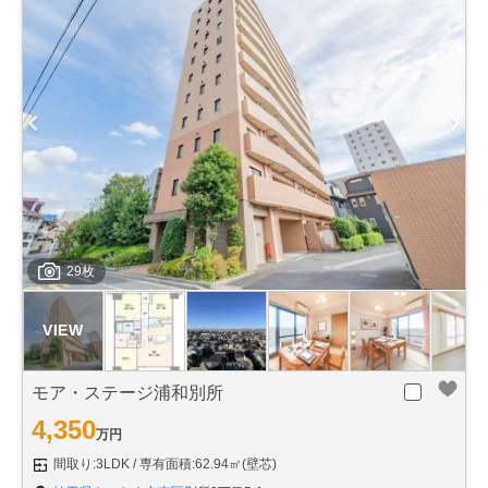
29枚
モア・ステージ浦和別所
4,350
万円
間取り:3LDK
専有面積:62.94㎡(壁芯)