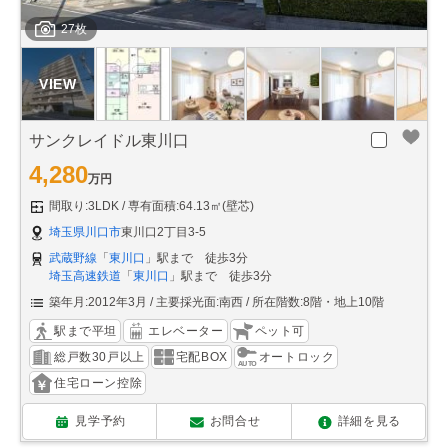
27枚
サンクレイドル東川口
4,280
万円
間取り:3LDK
専有面積:64.13㎡(壁芯)
埼玉県川口市
東川口2丁目3-5
武蔵野線
「
東川口
」駅まで 徒歩3分
埼玉高速鉄道
「
東川口
」駅まで 徒歩3分
築年月:2012年3月
主要採光面:南西
所在階数:8階・地上10階
駅まで平坦
エレベーター
ペット可
総戸数30戸以上
宅配BOX
オートロック
住宅ローン控除
見学予約
お問合せ
詳細を見る