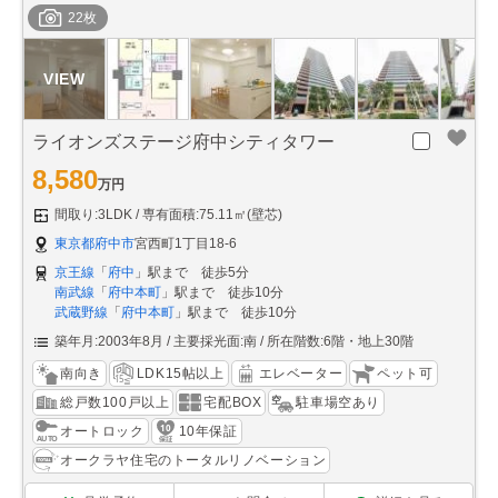
22枚
ライオンズステージ府中シティタワー
8,580
万円
間取り:3LDK
専有面積:75.11㎡(壁芯)
東京都府中市
宮西町1丁目18-6
京王線
「
府中
」駅まで 徒歩5分
南武線
「
府中本町
」駅まで 徒歩10分
武蔵野線
「
府中本町
」駅まで 徒歩10分
築年月:2003年8月
主要採光面:南
所在階数:6階・地上30階
南向き
LDK15帖以上
エレベーター
ペット可
総戸数100戸以上
宅配BOX
駐車場空あり
オートロック
10年保証
オークラヤ住宅のトータルリノベーション