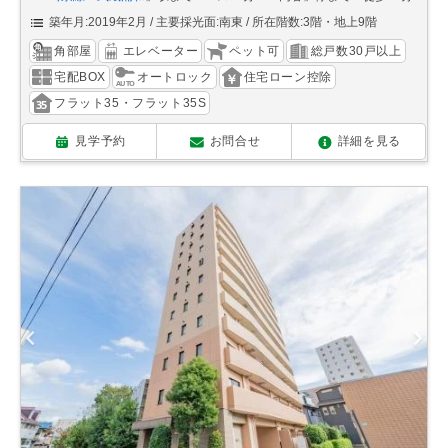
築年月:2019年2月
主要採光面:南東
所在階数:3階・地上9階
角部屋
エレベーター
ペット可
総戸数30戸以上
宅配BOX
オートロック
住宅ローン控除
フラット35・フラット35S
見学予約
お問合せ
詳細を見る