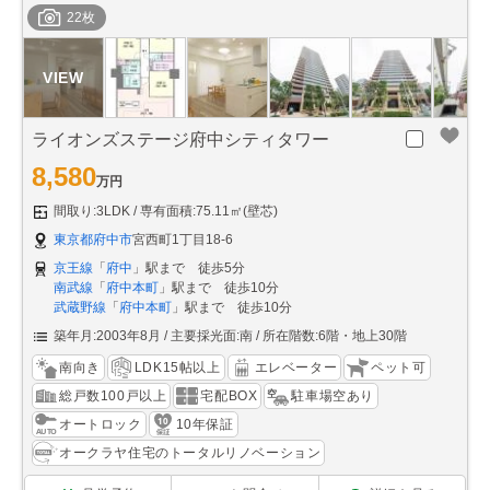
22枚
ライオンズステージ府中シティタワー
8,580
万円
間取り:3LDK
専有面積:75.11㎡(壁芯)
東京都府中市
宮西町1丁目18-6
京王線
「
府中
」駅まで 徒歩5分
南武線
「
府中本町
」駅まで 徒歩10分
武蔵野線
「
府中本町
」駅まで 徒歩10分
築年月:2003年8月
主要採光面:南
所在階数:6階・地上30階
南向き
LDK15帖以上
エレベーター
ペット可
総戸数100戸以上
宅配BOX
駐車場空あり
オートロック
10年保証
オークラヤ住宅のトータルリノベーション