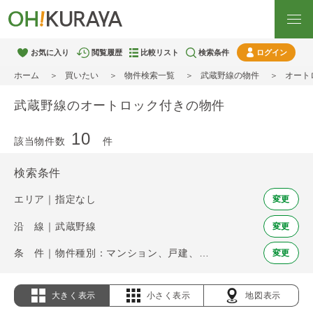
お気に入り
閲覧履歴
比較リスト
検索条件
ログイン
ホーム
買いたい
物件検索一覧
武蔵野線の物件
オート
武蔵野線のオートロック付きの物件
10
該当物件数
件
検索条件
エリア｜指定なし
変更
沿 線｜武蔵野線
変更
条 件｜物件種別：マンション、戸建、土地 / オートロック
変更
大きく表示
小さく表示
地図表示