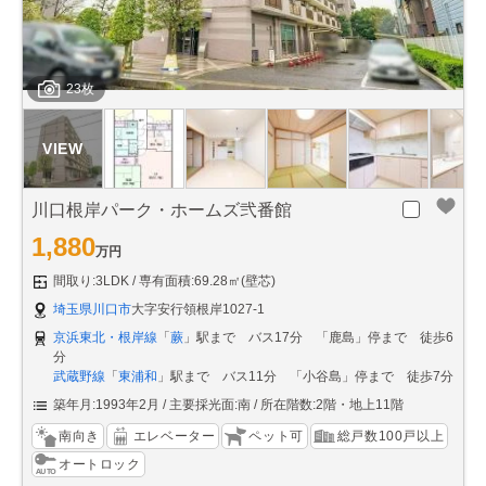
23枚
川口根岸パーク・ホームズ弐番館
1,880
万円
間取り:3LDK
専有面積:69.28㎡(壁芯)
埼玉県川口市
大字安行領根岸1027-1
京浜東北・根岸線
「
蕨
」駅まで バス17分 「鹿島」停まで 徒歩6
分
武蔵野線
「
東浦和
」駅まで バス11分 「小谷島」停まで 徒歩7分
築年月:1993年2月
主要採光面:南
所在階数:2階・地上11階
南向き
エレベーター
ペット可
総戸数100戸以上
オートロック