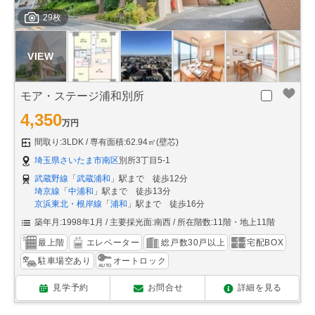
29枚
モア・ステージ浦和別所
4,350
万円
間取り:3LDK
専有面積:62.94㎡(壁芯)
埼玉県さいたま市南区
別所3丁目5-1
武蔵野線
「
武蔵浦和
」駅まで 徒歩12分
埼京線
「
中浦和
」駅まで 徒歩13分
京浜東北・根岸線
「
浦和
」駅まで 徒歩16分
築年月:1998年1月
主要採光面:南西
所在階数:11階・地上11階
最上階
エレベーター
総戸数30戸以上
宅配BOX
駐車場空あり
オートロック
見学予約
お問合せ
詳細を見る