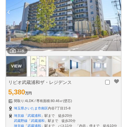
31枚
リビオ武蔵浦和ザ・レジデンス
5,380
万円
間取り:4LDK
専有面積:80.46㎡(壁芯)
埼玉県さいたま市南区
内谷7丁目15-8
埼京線
「
武蔵浦和
」駅まで 徒歩20分
武蔵野線
「
武蔵浦和
」駅まで 徒歩20分
埼京線
「
武蔵浦和
」駅まで バス11分 「内谷」停まで 徒歩10分