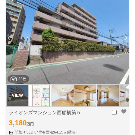
33枚
ライオンズマンション西船橋第５
3,180
万円
間取り:3LDK
専有面積:64.15㎡(壁芯)