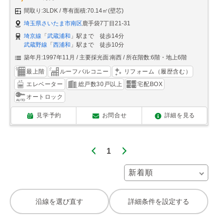
間取り:3LDK
専有面積:70.14㎡(壁芯)
埼玉県さいたま市南区
鹿手袋7丁目21-31
埼京線
「
武蔵浦和
」駅まで 徒歩14分
武蔵野線
「
西浦和
」駅まで 徒歩10分
築年月:1997年11月
主要採光面:南西
所在階数:6階・地上6階
最上階
ルーフバルコニー
リフォーム（履歴含む）
エレベーター
総戸数30戸以上
宅配BOX
オートロック
見学予約
お問合せ
詳細を見る
1
沿線を選び直す
詳細条件を設定する