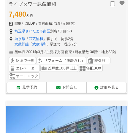
ライブタワー武蔵浦和
7,480
万円
間取り:3LDK
専有面積:73.97㎡(壁芯)
埼玉県さいたま市南区
別所7丁目6-8
埼京線
「
武蔵浦和
」駅まで 徒歩2分
武蔵野線
「
武蔵浦和
」駅まで 徒歩2分
築年月:2001年3月
主要採光面:南東
所在階数:36階・地上38階
駅まで平坦
リフォーム（履歴含む）
即引渡可
エレベーター
総戸数100戸以上
宅配BOX
オートロック
見学予約
お問合せ
詳細を見る