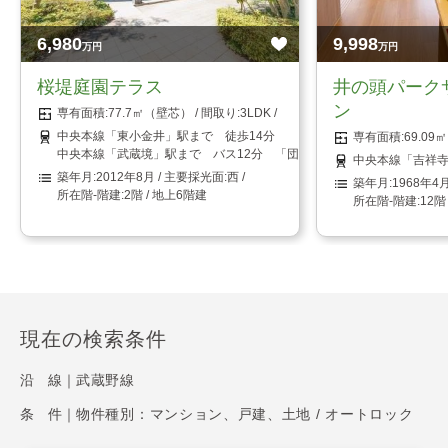
6,980
9,998
万円
万円
桜堤庭園テラス
井の頭パーク
ン
77.7㎡（壁芯）
3LDK
中央本線「東小金井」駅まで 徒歩14分
69.0
中央本線「武蔵境」駅まで バス12分 「団地上水端」停まで 徒歩1
中央本線「吉祥寺
2012年8月
西
1968年4
2階 / 地上6階建
12階
現在の検索条件
沿 線｜
武蔵野線
条 件｜
物件種別：マンション、戸建、土地 / オートロック