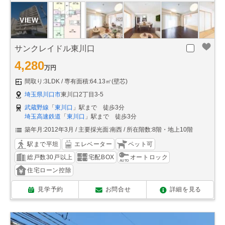
サンクレイドル東川口
4,280
万円
間取り:3LDK
専有面積:64.13㎡(壁芯)
埼玉県川口市
東川口2丁目3-5
武蔵野線
「
東川口
」駅まで 徒歩3分
埼玉高速鉄道
「
東川口
」駅まで 徒歩3分
築年月:2012年3月
主要採光面:南西
所在階数:8階・地上10階
駅まで平坦
エレベーター
ペット可
総戸数30戸以上
宅配BOX
オートロック
住宅ローン控除
見学予約
お問合せ
詳細を見る