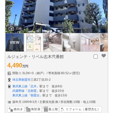
35枚
ルジェンテ・リベル志木弐番館
4,490
万円
間取り:3LDK+S（納戸）
専有面積:80.52㎡(壁芯)
埼玉県朝霞市
三原2丁目20-2
東武東上線
「
志木
」駅まで 徒歩8分
武蔵野線
「
北朝霞
」駅まで 徒歩15分
東武東上線
「
朝霞台
」駅まで 徒歩13分
築年月:1995年3月
主要採光面:南
所在階数:10階・地上10階
南向き
角部屋
最上階
リフォーム（履歴含む）