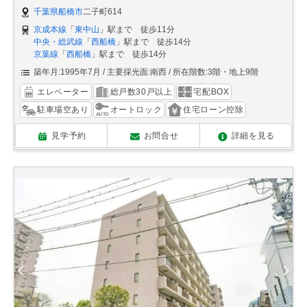
千葉県船橋市
二子町614
京成本線
「
東中山
」駅まで 徒歩11分
中央・総武線
「
西船橋
」駅まで 徒歩14分
京葉線
「
西船橋
」駅まで 徒歩14分
築年月:1995年7月
主要採光面:南西
所在階数:3階・地上9階
エレベーター
総戸数30戸以上
宅配BOX
駐車場空あり
オートロック
住宅ローン控除
見学予約
お問合せ
詳細を見る