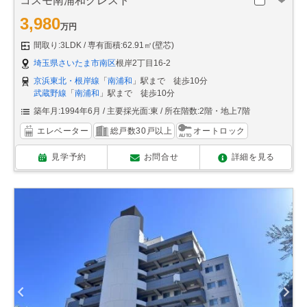
コスモ南浦和クレスト
3,980
万円
間取り:3LDK
専有面積:62.91㎡(壁芯)
埼玉県さいたま市南区
根岸2丁目16-2
京浜東北・根岸線
「
南浦和
」駅まで 徒歩10分
武蔵野線
「
南浦和
」駅まで 徒歩10分
築年月:1994年6月
主要採光面:東
所在階数:2階・地上7階
エレベーター
総戸数30戸以上
オートロック
見学予約
お問合せ
詳細を見る