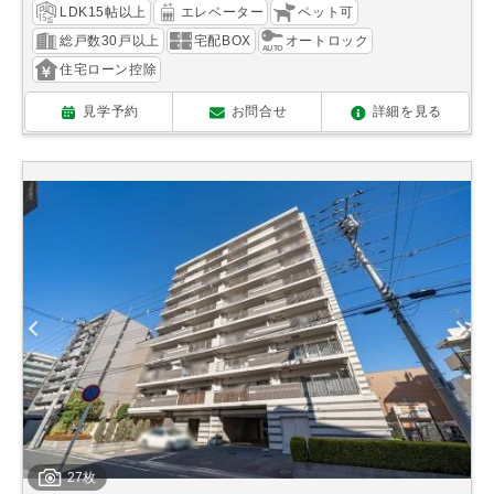
LDK15帖以上
エレベーター
ペット可
総戸数30戸以上
宅配BOX
オートロック
住宅ローン控除
見学予約
お問合せ
詳細を見る
27枚