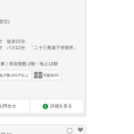
(壁芯)
で 徒歩22分
で バス12分 「二十三夜坂下停留所」
南東
所在階数:2階・地上13階
総戸数100戸以上
宅配BOX
お問合せ
詳細を見る