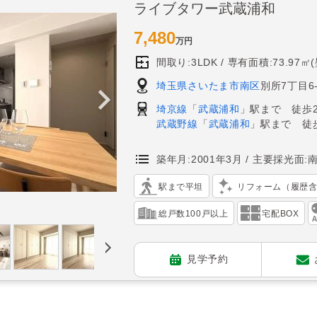
ライブタワー武蔵浦和
7,480
万円
間取り:3LDK
専有面積:73.97㎡
埼玉県さいたま市南区
別所7丁目6-
埼京線
「
武蔵浦和
」駅まで 徒歩
武蔵野線
「
武蔵浦和
」駅まで 徒
築年月:2001年3月
主要採光面:
駅まで平坦
リフォーム（履歴
総戸数100戸以上
宅配BOX
見学予約