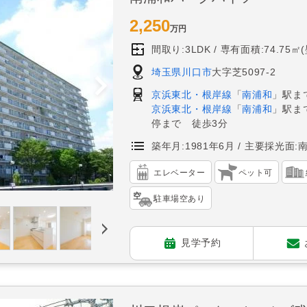
2,250
万円
間取り:3LDK
専有面積:74.75㎡
埼玉県川口市
大字芝5097-2
京浜東北・根岸線
「
南浦和
」駅ま
京浜東北・根岸線
「
南浦和
」駅ま
停まで 徒歩3分
築年月:1981年6月
主要採光面:
エレベーター
ペット可
駐車場空あり
見学予約