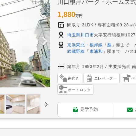
川口根岸パーク・ホームズ
1,880
万円
間取り:3LDK
専有面積:69.28㎡
埼玉県川口市
大字安行領根岸1027
京浜東北・根岸線
「
蕨
」駅まで 
武蔵野線
「
東浦和
」駅まで バス
築年月:1993年2月
主要採光面:
南向き
エレベーター
ペ
オートロック
見学予約