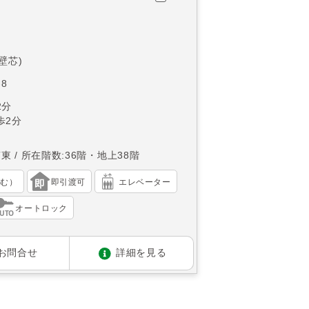
(壁芯)
8
2分
歩2分
南東
所在階数:36階・地上38階
含む）
即引渡可
エレベーター
オートロック
お問合せ
詳細を見る