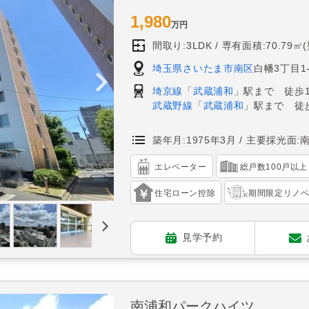
1,980
万円
間取り:3LDK
専有面積:70.79㎡
埼玉県さいたま市南区
白幡3丁目1-
埼京線
「
武蔵浦和
」駅まで 徒歩1
武蔵野線
「
武蔵浦和
」駅まで 徒歩
築年月:1975年3月
主要採光面:
エレベーター
総戸数100戸以上
住宅ローン控除
期間限定リノ
見学予約
南浦和パークハイツ