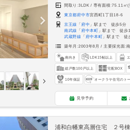
間取り:3LDK
専有面積:75.11㎡
東京都府中市
宮西町1丁目18-6
京王線
「
府中
」駅まで 徒歩5分
南武線
「
府中本町
」駅まで 徒歩1
武蔵野線
「
府中本町
」駅まで 徒歩
築年月:2003年8月
主要採光面:
南向き
LDK15帖以上
総戸数100戸以上
宅配BOX
10年保証
オークラヤ住宅のト
見学予約
浦和白幡東高層住宅 ２号