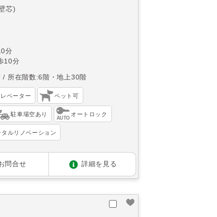
(壁芯)
0分
10分
南
所在階数:6階・地上30階
エレベーター
ペット可
駐車場空あり
オートロック
ータルリノベーション
お問合せ
詳細を見る
棟