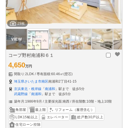
29枚
コープ野村南浦和６１
4,650
万円
間取り:2LDK
専有面積:60.46㎡(壁芯)
埼玉県さいたま市南区
南浦和2丁目41-15
京浜東北・根岸線
「
南浦和
」駅まで 徒歩5分
武蔵野線
「
南浦和
」駅まで 徒歩5分
築年月:1986年9月
主要採光面:南西
所在階数:10階・地上10階
角部屋
最上階
リフォーム（履歴含む）
LDK15帖以上
エレベーター
総戸数30戸以上
住宅ローン控除