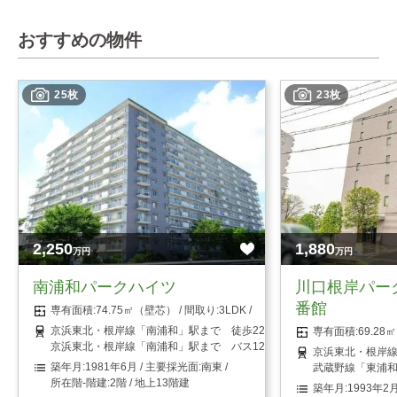
おすすめの物件
25枚
23枚
2,250
1,880
万円
万円
南浦和パークハイツ
川口根岸パー
番館
74.75㎡（壁芯）
3LDK
京浜東北・根岸線「南浦和」駅まで 徒歩22分
69.2
京浜東北・根岸線「南浦和」駅まで バス12分 「二十三夜坂下停留所
京浜東北・根岸線
1981年6月
南東
武蔵野線「東浦和
2階 / 地上13階建
1993年2