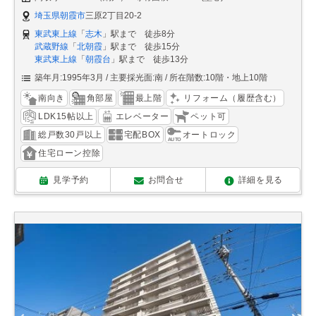
埼玉県朝霞市
三原2丁目20-2
東武東上線
「
志木
」駅まで 徒歩8分
武蔵野線
「
北朝霞
」駅まで 徒歩15分
東武東上線
「
朝霞台
」駅まで 徒歩13分
築年月:1995年3月
主要採光面:南
所在階数:10階・地上10階
南向き
角部屋
最上階
リフォーム（履歴含む）
LDK15帖以上
エレベーター
ペット可
総戸数30戸以上
宅配BOX
オートロック
住宅ローン控除
見学予約
お問合せ
詳細を見る