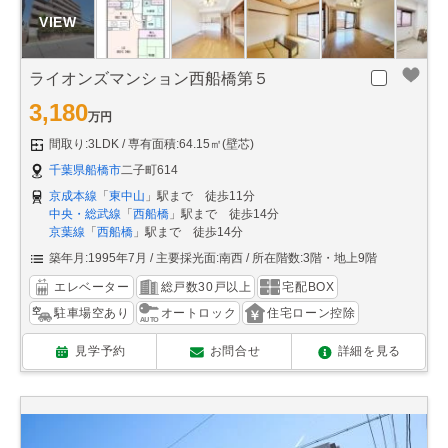
ライオンズマンション西船橋第５
3,180
万円
間取り:3LDK
専有面積:64.15㎡(壁芯)
千葉県船橋市
二子町614
京成本線
「
東中山
」駅まで 徒歩11分
中央・総武線
「
西船橋
」駅まで 徒歩14分
京葉線
「
西船橋
」駅まで 徒歩14分
築年月:1995年7月
主要採光面:南西
所在階数:3階・地上9階
エレベーター
総戸数30戸以上
宅配BOX
駐車場空あり
オートロック
住宅ローン控除
見学予約
お問合せ
詳細を見る