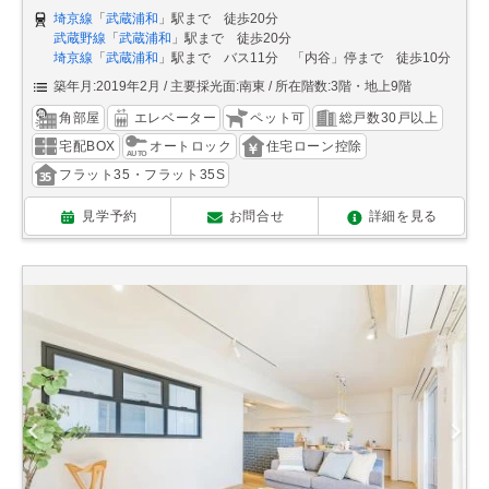
埼京線
「
武蔵浦和
」駅まで 徒歩20分
武蔵野線
「
武蔵浦和
」駅まで 徒歩20分
埼京線
「
武蔵浦和
」駅まで バス11分 「内谷」停まで 徒歩10分
築年月:2019年2月
主要採光面:南東
所在階数:3階・地上9階
角部屋
エレベーター
ペット可
総戸数30戸以上
宅配BOX
オートロック
住宅ローン控除
フラット35・フラット35S
見学予約
お問合せ
詳細を見る