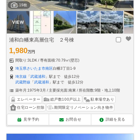
19枚
浦和白幡東高層住宅 ２号棟
1,980
万円
間取り:3LDK
専有面積:70.79㎡(壁芯)
埼玉県さいたま市南区
白幡3丁目1-9
埼京線
「
武蔵浦和
」駅まで 徒歩12分
武蔵野線
「
武蔵浦和
」駅まで 徒歩12分
築年月:1975年3月
主要採光面:南東
所在階数:9階・地上10階
エレベーター
総戸数100戸以上
駐車場空あり
住宅ローン控除
期間限定リノベーション向き物件
見学予約
お問合せ
詳細を見る