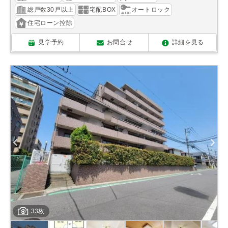
総戸数30戸以上
宅配BOX
オートロック
住宅ローン控除
見学予約
お問合せ
詳細を見る
33枚