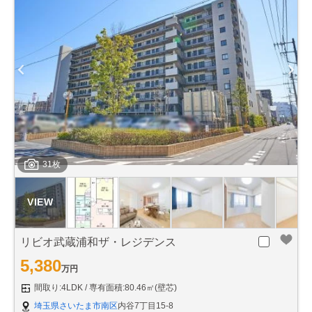
31枚
リビオ武蔵浦和ザ・レジデンス
5,380
万円
間取り:4LDK
専有面積:80.46㎡(壁芯)
埼玉県さいたま市南区
内谷7丁目15-8