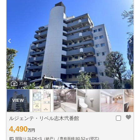
35枚
ルジェンテ・リベル志木弐番館
4,490
万円
間取り:3LDK+S（納戸）
専有面積:80.52㎡(壁芯)