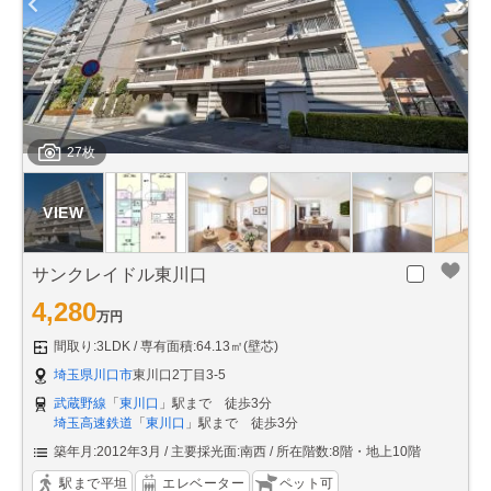
27枚
サンクレイドル東川口
4,280
万円
間取り:3LDK
専有面積:64.13㎡(壁芯)
埼玉県川口市
東川口2丁目3-5
武蔵野線
「
東川口
」駅まで 徒歩3分
埼玉高速鉄道
「
東川口
」駅まで 徒歩3分
築年月:2012年3月
主要採光面:南西
所在階数:8階・地上10階
駅まで平坦
エレベーター
ペット可