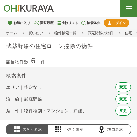
お気に入り
閲覧履歴
比較リスト
検索条件
ログイン
ホーム
買いたい
物件検索一覧
武蔵野線の物件
住宅ロ
武蔵野線の住宅ローン控除の物件
6
該当物件数
件
検索条件
エリア｜指定なし
変更
沿 線｜武蔵野線
変更
条 件｜物件種別：マンション、戸建、土地 / 住宅ローン控除
変更
大きく表示
小さく表示
地図表示