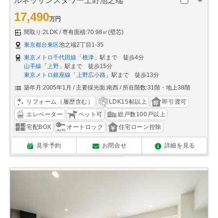
ルネッサンスタワー上野池之端
17,490
万円
間取り:2LDK
専有面積:70.98㎡(壁芯)
東京都台東区
池之端2丁目1-35
東京メトロ千代田線
「
根津
」駅まで 徒歩4分
山手線
「
上野
」駅まで 徒歩15分
東京メトロ銀座線
「
上野広小路
」駅まで 徒歩13分
築年月:2005年1月
主要採光面:南西
所在階数:31階・地上38階
リフォーム（履歴含む）
LDK15帖以上
即引渡可
エレベーター
ペット可
総戸数100戸以上
宅配BOX
オートロック
住宅ローン控除
見学予約
お問合せ
詳細を見る