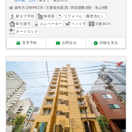
山手線
「
上野
」駅まで 徒歩15分
築年月:1994年2月
主要採光面:西
所在階数:8階・地上9階
駅まで平坦
角部屋
リフォーム（履歴含む）
即引渡可
エレベーター
ペット可
宅配BOX
オートロック
見学予約
お問合せ
詳細を見る