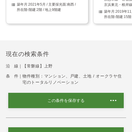
2021年5月
南西
京浜東北・根岸線
2階 / 地上9階建
2019年1
15階
現在の検索条件
沿 線｜
【常磐線】上野
条 件｜
物件種別：マンション、戸建、土地 / オークラヤ住
宅のトータルリノベーション
この条件を保存する