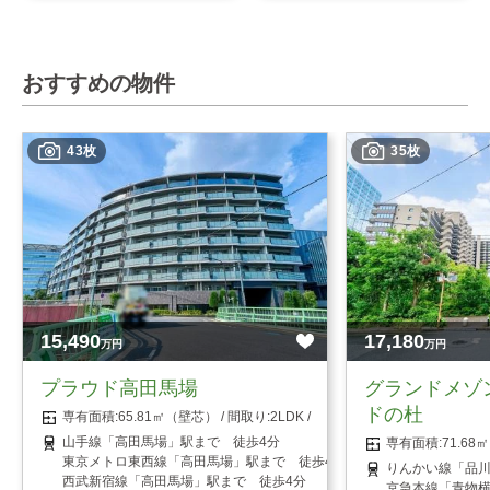
おすすめの物件
43枚
35枚
15,490
17,180
万円
万円
プラウド高田馬場
グランドメゾ
ドの杜
65.81㎡（壁芯）
2LDK
山手線「高田馬場」駅まで 徒歩4分
71.6
東京メトロ東西線「高田馬場」駅まで 徒歩4分
りんかい線「品川
西武新宿線「高田馬場」駅まで 徒歩4分
京急本線「青物横