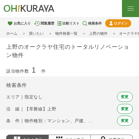
お気に入り
閲覧履歴
比較リスト
検索条件
ログイン
ホーム
買いたい
物件検索一覧
上野の物件
オークラヤ
上野のオークラヤ住宅のトータルリノベーショ
ン物件
1
該当物件数
件
検索条件
エリア｜指定なし
変更
沿 線｜【常磐線】上野
変更
条 件｜物件種別：マンション、戸建、土地 / オークラヤ住宅のトータルリノベーション
変更