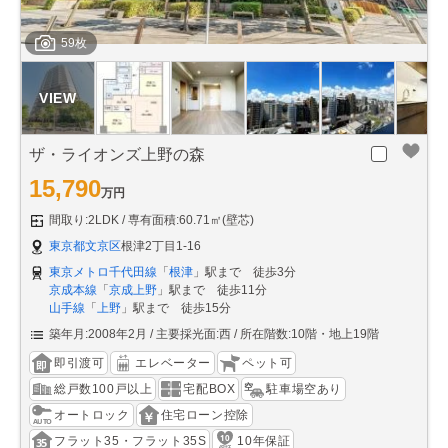
59枚
ザ・ライオンズ上野の森
15,790
万円
間取り:2LDK
専有面積:60.71㎡(壁芯)
東京都文京区
根津2丁目1-16
東京メトロ千代田線
「
根津
」駅まで 徒歩3分
京成本線
「
京成上野
」駅まで 徒歩11分
山手線
「
上野
」駅まで 徒歩15分
築年月:2008年2月
主要採光面:西
所在階数:10階・地上19階
即引渡可
エレベーター
ペット可
総戸数100戸以上
宅配BOX
駐車場空あり
オートロック
住宅ローン控除
フラット35・フラット35S
10年保証