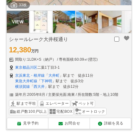
33枚
シャールレーク大井桜通り
12,380
万円
間取り:1LDK+S（納戸）
専有面積:60.09㎡(壁芯)
東京都品川区
二葉1丁目3-1
京浜東北・根岸線
「
大井町
」駅まで 徒歩11分
東急大井町線
「
下神明
」駅まで 徒歩3分
横須賀線
「
西大井
」駅まで 徒歩12分
築年月:2005年8月
主要採光面:南東
所在階数:5階・地上10階
駅まで平坦
エレベーター
ペット可
総戸数100戸以上
宅配BOX
オートロック
見学予約
お問合せ
詳細を見る