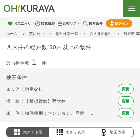
お気に入り
閲覧履歴
比較リスト
検索条件
ログイン
ホーム
買いたい
物件検索一覧
西大井の物件
総戸数 
西大井の総戸数 30戸以上の物件
1
該当物件数
件
検索条件
エリア｜指定なし
変更
沿 線｜【横須賀線】西大井
変更
条 件｜物件種別：マンション、戸建、土地 / 総戸数 30戸以上
変更
大きく表示
小さく表示
地図表示