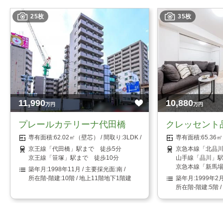
25枚
35枚
11,990
10,880
万円
万円
プレールカテリーナ代田橋
クレッセント
62.02㎡（壁芯）
3LDK
65.3
京王線「代田橋」駅まで 徒歩5分
京急本線「北品川
京王線「笹塚」駅まで 徒歩10分
山手線「品川」駅
京急本線「新馬場
1998年11月
南
10階 / 地上11階地下1階建
1999年2
5階 