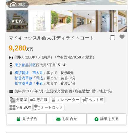
35枚
マイキャッスル西大井ディライトコート
9,280
万円
間取り:2LDK+S（納戸）
専有面積:70.59㎡(壁芯)
東京都品川区
西大井5丁目15-14
横須賀線
「
西大井
」駅まで 徒歩8分
都営浅草線
「
馬込
」駅まで 徒歩12分
都営浅草線
「
中延
」駅まで 徒歩17分
築年月:2003年7月
主要採光面:南西
所在階数:1階・地上5階
角部屋
専用庭
エレベーター
ペット可
宅配BOX
オートロック
見学予約
お問合せ
詳細を見る