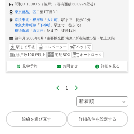
間取り:1LDK+S（納戸）
専有面積:60.09㎡(壁芯)
東京都品川区
二葉1丁目3-1
京浜東北・根岸線
「
大井町
」駅まで 徒歩11分
東急大井町線
「
下神明
」駅まで 徒歩3分
横須賀線
「
西大井
」駅まで 徒歩12分
築年月:2005年8月
主要採光面:南東
所在階数:5階・地上10階
駅まで平坦
エレベーター
ペット可
総戸数100戸以上
宅配BOX
オートロック
見学予約
お問合せ
詳細を見る
1
沿線を選び直す
詳細条件を設定する