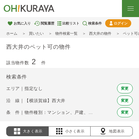
お気に入り
閲覧履歴
比較リスト
検索条件
ログイン
ホーム
買いたい
物件検索一覧
西大井の物件
ペット可
西大井のペット可の物件
2
該当物件数
件
検索条件
エリア｜指定なし
変更
沿 線｜【横須賀線】西大井
変更
条 件｜物件種別：マンション、戸建、土地 / ペット可
変更
大きく表示
小さく表示
地図表示