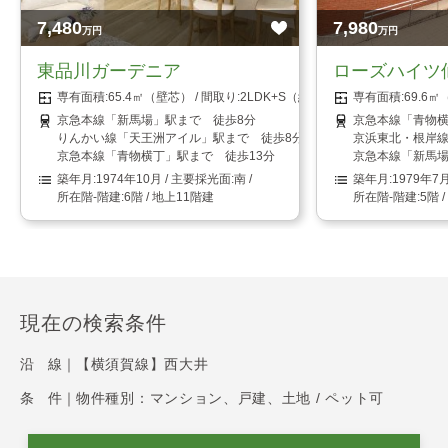
7,480
7,980
万円
万円
東品川ガーデニア
ローズハイツ
65.4㎡（壁芯）
2LDK+S（納戸）
69.6
京急本線「新馬場」駅まで 徒歩8分
京急本線「青物横
りんかい線「天王洲アイル」駅まで 徒歩8分
京浜東北・根岸線
京急本線「青物横丁」駅まで 徒歩13分
京急本線「新馬場
1974年10月
南
1979年7
6階 / 地上11階建
5階 
現在の検索条件
沿 線｜
【横須賀線】西大井
条 件｜
物件種別：マンション、戸建、土地 / ペット可