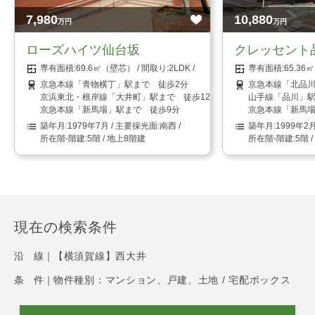
7,980
10,880
万円
万円
ローズハイツ仙台坂
クレッセント
69.6㎡（壁芯）
2LDK
65.3
京急本線「青物横丁」駅まで 徒歩2分
京急本線「北品川
京浜東北・根岸線「大井町」駅まで 徒歩12分
山手線「品川」駅
京急本線「新馬場」駅まで 徒歩9分
京急本線「新馬場
1979年7月
南西
1999年2
5階 / 地上8階建
5階 
現在の検索条件
沿 線｜
【横須賀線】西大井
条 件｜
物件種別：マンション、戸建、土地 / 宅配ボックス