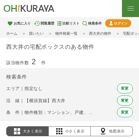
お気に入り
閲覧履歴
比較リスト
検索条件
ログイン
ホーム
買いたい
物件検索一覧
西大井の物件
宅配ボッ
西大井の宅配ボックスのある物件
2
該当物件数
件
検索条件
エリア｜指定なし
変更
沿 線｜【横須賀線】西大井
変更
条 件｜物件種別：マンション、戸建、土地 / 宅配ボックス
変更
大きく表示
小さく表示
地図表示