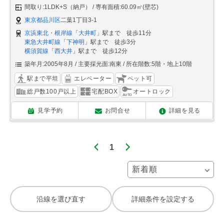
間取り:1LDK+S（納戸）
専有面積:60.09㎡(壁芯)
東京都品川区
二葉1丁目3-1
京浜東北・根岸線
「
大井町
」駅まで 徒歩11分
東急大井町線
「
下神明
」駅まで 徒歩3分
横須賀線
「
西大井
」駅まで 徒歩12分
築年月:2005年8月
主要採光面:南東
所在階数:5階・地上10階
駅まで平坦
エレベーター
ペット可
総戸数100戸以上
宅配BOX
オートロック
見学予約
お問合せ
詳細を見る
1
沿線を選び直す
詳細条件を設定する