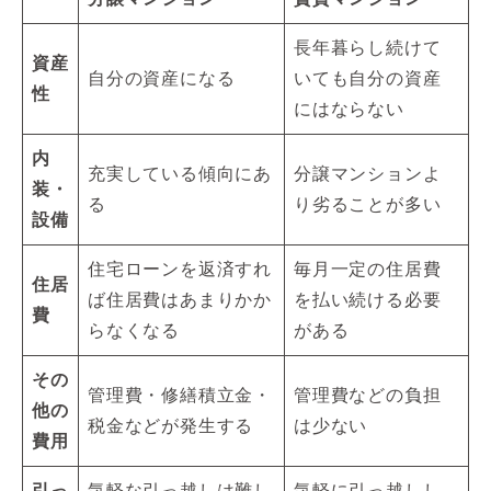
長年暮らし続けて
資産
自分の資産になる
いても自分の資産
性
にはならない
内
充実している傾向にあ
分譲マンションよ
装・
る
り劣ることが多い
設備
住宅ローンを返済すれ
毎月一定の住居費
住居
ば住居費はあまりかか
を払い続ける必要
費
らなくなる
がある
その
管理費・修繕積立金・
管理費などの負担
他の
税金などが発生する
は少ない
費用
引っ
気軽な引っ越しは難し
気軽に引っ越しし