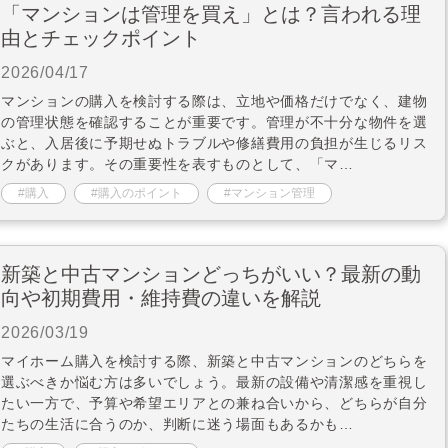
「マンションは管理を買え」とは？言われる理
由とチェックポイント
2026/04/17
マンションの購入を検討する際は、立地や価格だけでなく、建物
の管理状態を確認することが重要です。管理が不十分な物件を選
ぶと、入居後に予期せぬトラブルや修繕費用の負担が生じるリス
クがあります。その重要性を表すものとして、「マ…
購入
購入のポイント
マンション管理
新築と中古マンションどっちがいい？最新の動
向や初期費用・維持費の違いを解説
2026/03/19
マイホーム購入を検討する際、新築と中古マンションのどちらを
選ぶべきか悩む方は多いでしょう。最新の設備や清潔感を重視し
たい一方で、予算や希望エリアとの兼ね合いから、どちらが自分
たちの生活に合うのか、判断に迷う場面もあるかも…