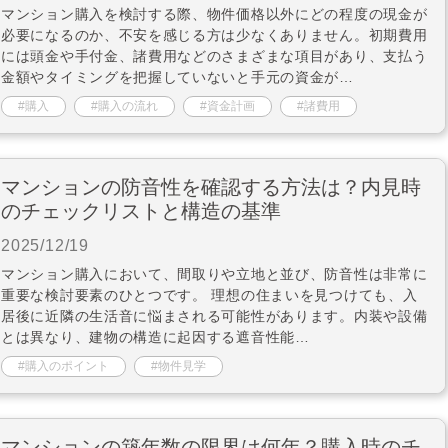
マンション購入を検討する際、物件価格以外にどの程度の現金が
必要になるのか、不安を感じる方は少なくありません。初期費用
には頭金や手付金、諸費用などのさまざまな項目があり、支払う
金額やタイミングを把握していないと手元の資金が…
購入
購入の流れ
資金計画
諸費用
マンションの防音性を確認する方法は？内見時
のチェックリストと構造の基準
2025/12/19
マンション購入において、間取りや立地と並び、防音性は非常に
重要な検討要素のひとつです。 理想の住まいを見つけても、入
居後に近隣の生活音に悩まされる可能性があります。内装や設備
とは異なり、建物の構造に起因する遮音性能…
購入のポイント
物件見学
マンションの築年数の限界は何年？購入時のチ