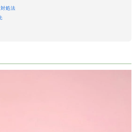
の対処法
先