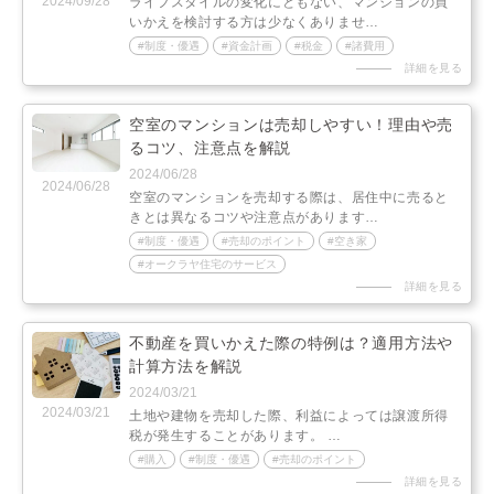
2024/09/28
ライフスタイルの変化にともない、マンションの買
いかえを検討する方は少なくありませ…
制度・優遇
資金計画
税金
諸費用
詳細を見る
空室のマンションは売却しやすい！理由や売
るコツ、注意点を解説
2024/06/28
2024/06/28
空室のマンションを売却する際は、居住中に売ると
きとは異なるコツや注意点があります…
制度・優遇
売却のポイント
空き家
オークラヤ住宅のサービス
詳細を見る
不動産を買いかえた際の特例は？適用方法や
計算方法を解説
2024/03/21
2024/03/21
土地や建物を売却した際、利益によっては譲渡所得
税が発生することがあります。 …
購入
制度・優遇
売却のポイント
詳細を見る