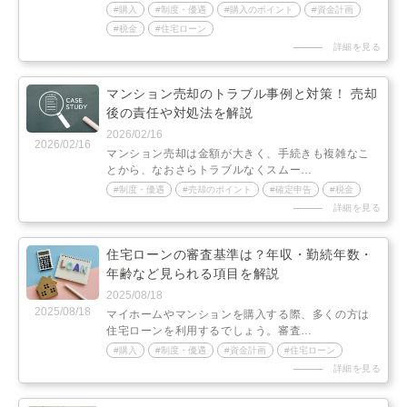
購入
制度・優遇
購入のポイント
資金計画
税金
住宅ローン
詳細を見る
マンション売却のトラブル事例と対策！ 売却
後の責任や対処法を解説
2026/02/16
2026/02/16
マンション売却は金額が大きく、手続きも複雑なこ
とから、なおさらトラブルなくスムー…
制度・優遇
売却のポイント
確定申告
税金
詳細を見る
住宅ローンの審査基準は？年収・勤続年数・
年齢など見られる項目を解説
2025/08/18
2025/08/18
マイホームやマンションを購入する際、多くの方は
住宅ローンを利用するでしょう。審査…
購入
制度・優遇
資金計画
住宅ローン
詳細を見る