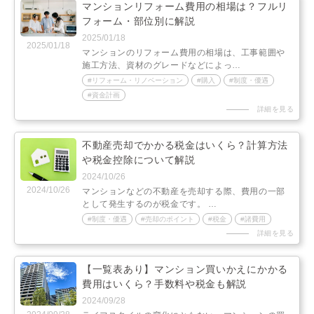
マンションリフォーム費用の相場は？フルリ
フォーム・部位別に解説
2025/01/18
2025/01/18
マンションのリフォーム費用の相場は、工事範囲や
施工方法、資材のグレードなどによっ…
リフォーム・リノベーション
購入
制度・優遇
資金計画
詳細を見る
不動産売却でかかる税金はいくら？計算方法
や税金控除について解説
2024/10/26
2024/10/26
マンションなどの不動産を売却する際、費用の一部
として発生するのが税金です。 …
制度・優遇
売却のポイント
税金
諸費用
詳細を見る
【一覧表あり】マンション買いかえにかかる
費用はいくら？手数料や税金も解説
2024/09/28