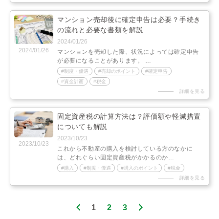
マンション売却後に確定申告は必要？手続き
の流れと必要な書類を解説
2024/01/26
2024/01/26
マンションを売却した際、状況によっては確定申告
が必要になることがあります。 …
制度・優遇
売却のポイント
確定申告
資金計画
税金
詳細を見る
固定資産税の計算方法は？評価額や軽減措置
についても解説
2023/10/23
2023/10/23
これから不動産の購入を検討している方のなかに
は、どれぐらい固定資産税がかかるのか…
購入
制度・優遇
購入のポイント
税金
詳細を見る
1
2
3